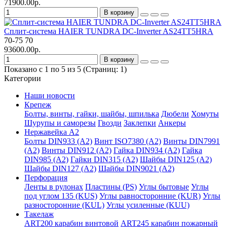
71900.00р.
В корзину
Сплит-система HAIER TUNDRA DC-Inverter AS24TT5HRA
70-75
70
93600.00р.
В корзину
Показано с 1 по 5 из 5 (Страниц: 1)
Категории
Наши новости
Крепеж
Болты, винты, гайки, шайбы, шпилька
Дюбели
Хомуты
Шурупы и саморезы
Гвозди
Заклепки
Анкеры
Нержавейка А2
Болты DIN933 (A2)
Винт ISO7380 (A2)
Винты DIN7991
(A2)
Винты DIN912 (A2)
Гайка DIN934 (A2)
Гайка
DIN985 (A2)
Гайки DIN315 (A2)
Шайбы DIN125 (A2)
Шайбы DIN127 (A2)
Шайбы DIN9021 (A2)
Перфорация
Ленты в рулонах
Пластины (PS)
Углы бытовые
Углы
под углом 135 (KUS)
Углы равносторонние (KUR)
Углы
разносторонние (KUL)
Углы усиленные (KUU)
Такелаж
ART200 карабин винтовой
ART245 карабин пожарный