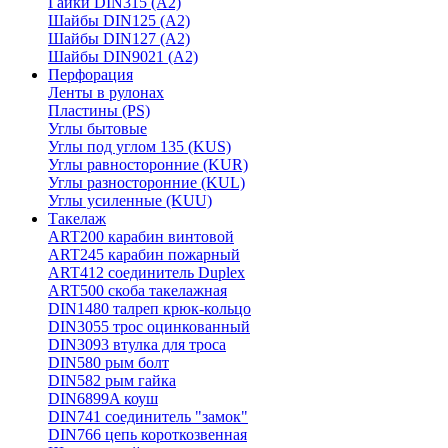
Гайки DIN315 (A2)
Шайбы DIN125 (A2)
Шайбы DIN127 (A2)
Шайбы DIN9021 (A2)
Перфорация
Ленты в рулонах
Пластины (PS)
Углы бытовые
Углы под углом 135 (KUS)
Углы равносторонние (KUR)
Углы разносторонние (KUL)
Углы усиленные (KUU)
Такелаж
ART200 карабин винтовой
ART245 карабин пожарный
ART412 соединитель Duplex
ART500 скоба такелажная
DIN1480 талреп крюк-кольцо
DIN3055 трос оцинкованный
DIN3093 втулка для троса
DIN580 рым болт
DIN582 рым гайка
DIN6899A коуш
DIN741 соединитель "замок"
DIN766 цепь короткозвенная