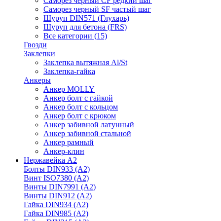
Саморез черный CF редкий шаг
Саморез черный SF частый шаг
Шуруп DIN571 (Глухарь)
Шуруп для бетона (FRS)
Все категории (15)
Гвозди
Заклепки
Заклепка вытяжная Al/St
Заклепка-гайка
Анкеры
Анкер MOLLY
Анкер болт с гайкой
Анкер болт с кольцом
Анкер болт с крюком
Анкер забивной латунный
Анкер забивной стальной
Анкер рамный
Анкер-клин
Нержавейка А2
Болты DIN933 (A2)
Винт ISO7380 (A2)
Винты DIN7991 (A2)
Винты DIN912 (A2)
Гайка DIN934 (A2)
Гайка DIN985 (A2)