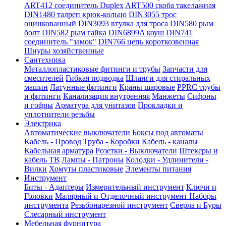
ART412 соединитель Duplex
ART500 скоба такелажная
DIN1480 талреп крюк-кольцо
DIN3055 трос
оцинкованный
DIN3093 втулка для троса
DIN580 рым
болт
DIN582 рым гайка
DIN6899A коуш
DIN741
соединитель "замок"
DIN766 цепь короткозвенная
Шнуры хозяйственные
Сантехника
Металлопластиковые фитинги и трубы
Запчасти для
смесителей
Гибкая подводка
Шланги для стиральных
машин
Латунные фитинги
Краны шаровые
PPRC трубы
и фитинги
Канализация внутренняя
Манжеты
Сифоны
и гофры
Арматура для унитазов
Прокладки и
уплотнители резьбы
Электрика
Автоматические выключатели
Боксы под автоматы
Кабель - Провод
Труба - Коробки
Кабель - каналы
Кабельная арматура
Розетки - Выключатели
Штекеры и
кабель ТВ
Лампы - Патроны
Колодки - Удлинители -
Вилки
Хомуты пластиковые
Элементы питания
Инструмент
Биты - Адаптеры
Измерительный инструмент
Ключи и
Головки
Малярный и Отделочный инструмент
Наборы
инструмента
Резьбонарезной инструмент
Сверла и Буры
Слесарный инструмент
Мебельная фурнитура