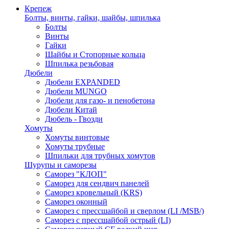
Крепеж
Болты, винты, гайки, шайбы, шпилька
Болты
Винты
Гайки
Шайбы и Стопорные кольца
Шпилька резьбовая
Дюбели
Дюбели EXPANDED
Дюбели MUNGO
Дюбели для газо- и пенобетона
Дюбели Китай
Дюбель - Гвозди
Хомуты
Хомуты винтовые
Хомуты трубные
Шпильки для трубных хомутов
Шурупы и саморезы
Саморез "КЛОП"
Саморез для сендвич панелей
Саморез кровельный (KRS)
Саморез оконный
Саморез с прессшайбой и сверлом (LI /MSB/)
Саморез с прессшайбой острый (LI)