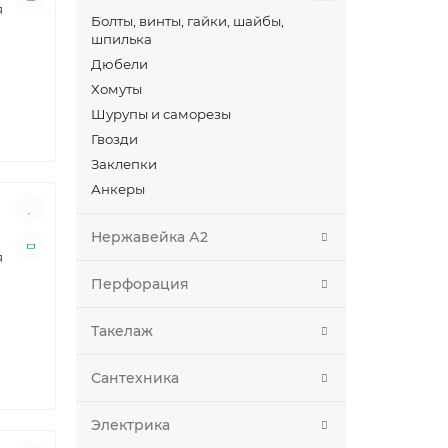
я
Болты, винты, гайки, шайбы,
шпилька
Дюбели
Хомуты
Шурупы и саморезы
Гвозди
Заклепки
Анкеры
Нержавейка А2
я
Перфорация
Такелаж
Сантехника
Электрика