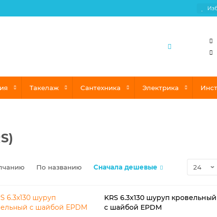
Из
ия
Такелаж
Сантехника
Электрика
Инс
S)
лчанию
По названию
Сначала дешевые
KRS 6.3х130 шуруп кровельный
с шайбой EPDM