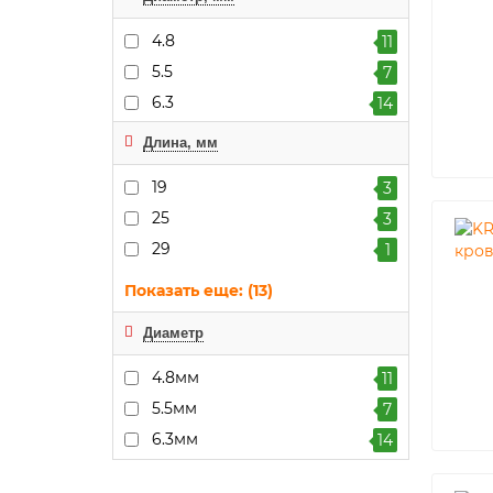
4.8
11
5.5
7
6.3
14
Длина, мм
19
3
25
3
29
1
Показать еще: (13)
Диаметр
4.8мм
11
5.5мм
7
6.3мм
14