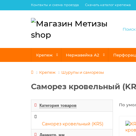
Контакты и схема проезда
Скачать каталог крепежа
Крепеж
Нержавейка А2
Перфорац
Крепеж
Шурупы и саморезы
Саморез кровельный (KR
По умо
Категория товаров
Саморез кровельный (KRS)
Диаметр, мм