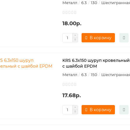
Металл
6.3
130
Шестигранна
18.00р.
В корзину
KRS 6.3х150 шуруп кровельный
с шайбой EPDM
Металл
6.3
150
Шестигранна
17.68р.
В корзину