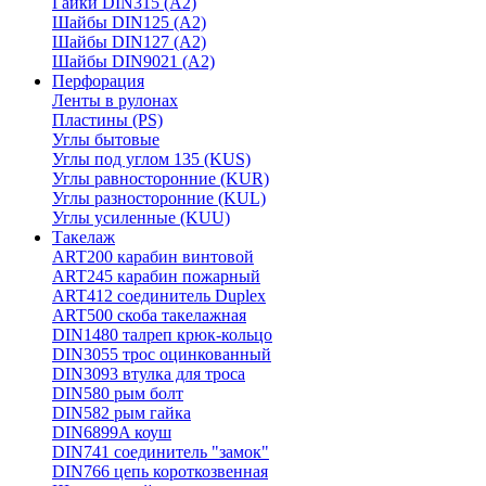
Гайки DIN315 (A2)
Шайбы DIN125 (A2)
Шайбы DIN127 (A2)
Шайбы DIN9021 (A2)
Перфорация
Ленты в рулонах
Пластины (PS)
Углы бытовые
Углы под углом 135 (KUS)
Углы равносторонние (KUR)
Углы разносторонние (KUL)
Углы усиленные (KUU)
Такелаж
ART200 карабин винтовой
ART245 карабин пожарный
ART412 соединитель Duplex
ART500 скоба такелажная
DIN1480 талреп крюк-кольцо
DIN3055 трос оцинкованный
DIN3093 втулка для троса
DIN580 рым болт
DIN582 рым гайка
DIN6899A коуш
DIN741 соединитель "замок"
DIN766 цепь короткозвенная