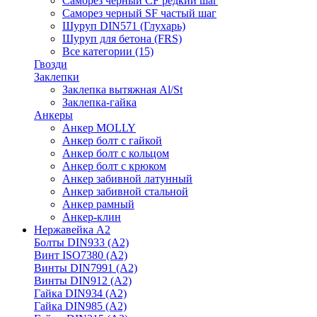
Саморез черный CF редкий шаг
Саморез черный SF частый шаг
Шуруп DIN571 (Глухарь)
Шуруп для бетона (FRS)
Все категории (15)
Гвозди
Заклепки
Заклепка вытяжная Al/St
Заклепка-гайка
Анкеры
Анкер MOLLY
Анкер болт с гайкой
Анкер болт с кольцом
Анкер болт с крюком
Анкер забивной латунный
Анкер забивной стальной
Анкер рамный
Анкер-клин
Нержавейка А2
Болты DIN933 (A2)
Винт ISO7380 (A2)
Винты DIN7991 (A2)
Винты DIN912 (A2)
Гайка DIN934 (A2)
Гайка DIN985 (A2)