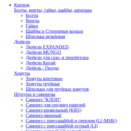
Крепеж
Болты, винты, гайки, шайбы, шпилька
Болты
Винты
Гайки
Шайбы и Стопорные кольца
Шпилька резьбовая
Дюбели
Дюбели EXPANDED
Дюбели MUNGO
Дюбели для газо- и пенобетона
Дюбели Китай
Дюбель - Гвозди
Хомуты
Хомуты винтовые
Хомуты трубные
Шпильки для трубных хомутов
Шурупы и саморезы
Саморез "КЛОП"
Саморез для сендвич панелей
Саморез кровельный (KRS)
Саморез оконный
Саморез с прессшайбой и сверлом (LI /MSB/)
Саморез с прессшайбой острый (LI)