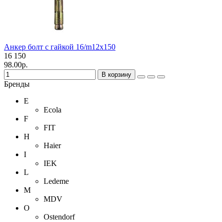
Анкер болт с гайкой 16/m12х150
16
150
98.00р.
В корзину
Бренды
E
Ecola
F
FIT
H
Haier
I
IEK
L
Ledeme
M
MDV
O
Ostendorf