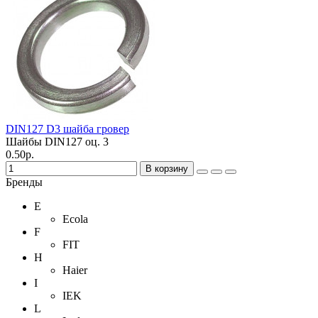
DIN127 D3 шайба гровер
Шайбы DIN127 оц.
3
0.50р.
В корзину
Бренды
E
Ecola
F
FIT
H
Haier
I
IEK
L