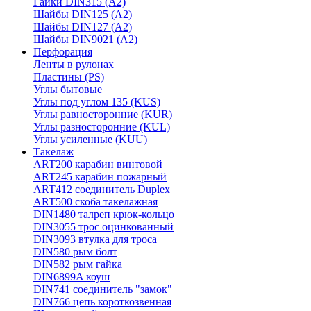
Гайки DIN315 (A2)
Шайбы DIN125 (A2)
Шайбы DIN127 (A2)
Шайбы DIN9021 (A2)
Перфорация
Ленты в рулонах
Пластины (PS)
Углы бытовые
Углы под углом 135 (KUS)
Углы равносторонние (KUR)
Углы разносторонние (KUL)
Углы усиленные (KUU)
Такелаж
ART200 карабин винтовой
ART245 карабин пожарный
ART412 соединитель Duplex
ART500 скоба такелажная
DIN1480 талреп крюк-кольцо
DIN3055 трос оцинкованный
DIN3093 втулка для троса
DIN580 рым болт
DIN582 рым гайка
DIN6899A коуш
DIN741 соединитель "замок"
DIN766 цепь короткозвенная