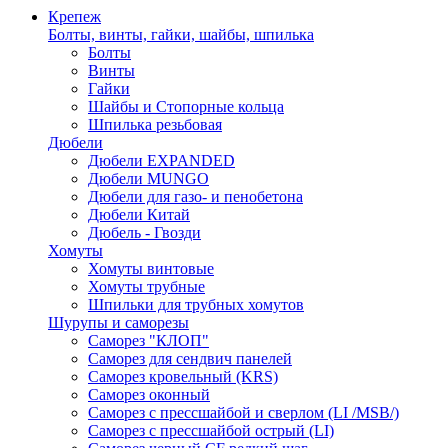
Крепеж
Болты, винты, гайки, шайбы, шпилька
Болты
Винты
Гайки
Шайбы и Стопорные кольца
Шпилька резьбовая
Дюбели
Дюбели EXPANDED
Дюбели MUNGO
Дюбели для газо- и пенобетона
Дюбели Китай
Дюбель - Гвозди
Хомуты
Хомуты винтовые
Хомуты трубные
Шпильки для трубных хомутов
Шурупы и саморезы
Саморез "КЛОП"
Саморез для сендвич панелей
Саморез кровельный (KRS)
Саморез оконный
Саморез с прессшайбой и сверлом (LI /MSB/)
Саморез с прессшайбой острый (LI)