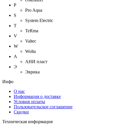
P
Pro Aqua
S
System Electric
T
TeRma
V
Valtec
W
Wolta
А
АНИ пласт
Э
Эврика
Инфо
О нас
Информация о доставке
Условия оплаты
Пользовательское соглашение
Скидки
Техническая информация