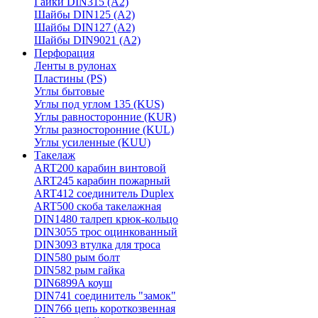
Гайки DIN315 (A2)
Шайбы DIN125 (A2)
Шайбы DIN127 (A2)
Шайбы DIN9021 (A2)
Перфорация
Ленты в рулонах
Пластины (PS)
Углы бытовые
Углы под углом 135 (KUS)
Углы равносторонние (KUR)
Углы разносторонние (KUL)
Углы усиленные (KUU)
Такелаж
ART200 карабин винтовой
ART245 карабин пожарный
ART412 соединитель Duplex
ART500 скоба такелажная
DIN1480 талреп крюк-кольцо
DIN3055 трос оцинкованный
DIN3093 втулка для троса
DIN580 рым болт
DIN582 рым гайка
DIN6899A коуш
DIN741 соединитель "замок"
DIN766 цепь короткозвенная