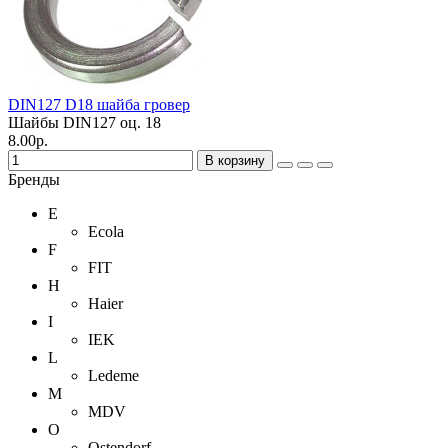
DIN127 D18 шайба гровер
Шайбы DIN127 оц.
18
8.00р.
В корзину
Бренды
E
Ecola
F
FIT
H
Haier
I
IEK
L
Ledeme
M
MDV
O
Ostendorf