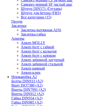
Саморез черный CF редкий шаг
Саморез черный SF частый шаг
Шуруп DIN571 (Глухарь)
Шуруп для бетона (FRS)
Все категории (15)
Гвозди
Заклепки
Заклепка вытяжная Al/St
Заклепка-гайка
Анкеры
Анкер MOLLY
Анкер болт с гайкой
Анкер болт с кольцом
Анкер болт с крюком
Анкер забивной латунный
Анкер забивной стальной
Анкер рамный
Анкер-клин
Нержавейка А2
Болты DIN933 (A2)
Винт ISO7380 (A2)
Винты DIN7991 (A2)
Винты DIN912 (A2)
Гайка DIN934 (A2)
Гайка DIN985 (A2)