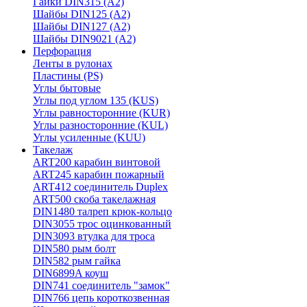
Гайки DIN315 (A2)
Шайбы DIN125 (A2)
Шайбы DIN127 (A2)
Шайбы DIN9021 (A2)
Перфорация
Ленты в рулонах
Пластины (PS)
Углы бытовые
Углы под углом 135 (KUS)
Углы равносторонние (KUR)
Углы разносторонние (KUL)
Углы усиленные (KUU)
Такелаж
ART200 карабин винтовой
ART245 карабин пожарный
ART412 соединитель Duplex
ART500 скоба такелажная
DIN1480 талреп крюк-кольцо
DIN3055 трос оцинкованный
DIN3093 втулка для троса
DIN580 рым болт
DIN582 рым гайка
DIN6899A коуш
DIN741 соединитель "замок"
DIN766 цепь короткозвенная