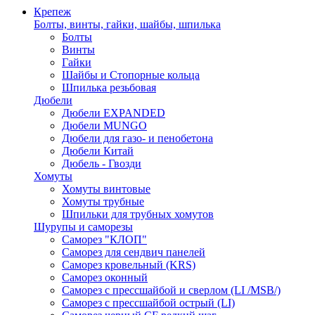
Крепеж
Болты, винты, гайки, шайбы, шпилька
Болты
Винты
Гайки
Шайбы и Стопорные кольца
Шпилька резьбовая
Дюбели
Дюбели EXPANDED
Дюбели MUNGO
Дюбели для газо- и пенобетона
Дюбели Китай
Дюбель - Гвозди
Хомуты
Хомуты винтовые
Хомуты трубные
Шпильки для трубных хомутов
Шурупы и саморезы
Саморез "КЛОП"
Саморез для сендвич панелей
Саморез кровельный (KRS)
Саморез оконный
Саморез с прессшайбой и сверлом (LI /MSB/)
Саморез с прессшайбой острый (LI)