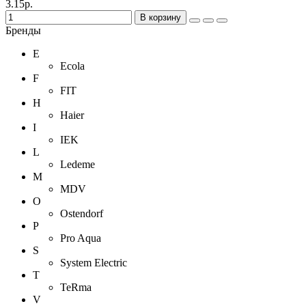
3.15р.
В корзину
Бренды
E
Ecola
F
FIT
H
Haier
I
IEK
L
Ledeme
M
MDV
O
Ostendorf
P
Pro Aqua
S
System Electric
T
TeRma
V