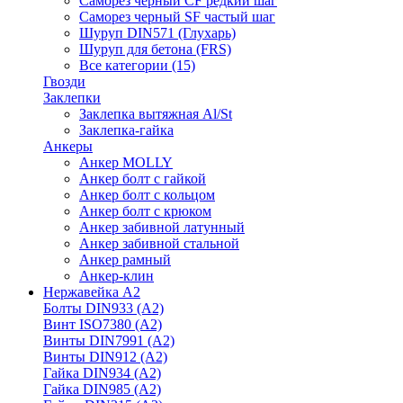
Саморез черный CF редкий шаг
Саморез черный SF частый шаг
Шуруп DIN571 (Глухарь)
Шуруп для бетона (FRS)
Все категории (15)
Гвозди
Заклепки
Заклепка вытяжная Al/St
Заклепка-гайка
Анкеры
Анкер MOLLY
Анкер болт с гайкой
Анкер болт с кольцом
Анкер болт с крюком
Анкер забивной латунный
Анкер забивной стальной
Анкер рамный
Анкер-клин
Нержавейка А2
Болты DIN933 (A2)
Винт ISO7380 (A2)
Винты DIN7991 (A2)
Винты DIN912 (A2)
Гайка DIN934 (A2)
Гайка DIN985 (A2)