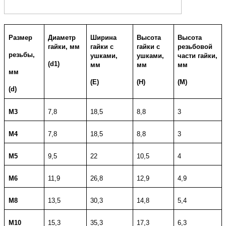
Размер
Диаметр
Ширина
Высота
Высота
гайки, мм
гайки с
гайки с
резьбовой
резьбы,
ушками,
ушками,
части гайки,
(d1)
мм
мм
мм
мм
(E)
(H)
(M)
(d)
М3
7,8
18,5
8,8
3
M4
7,8
18,5
8,8
3
M5
9,5
22
10,5
4
M6
11,9
26,8
12,9
4,9
M8
13,5
30,3
14,8
5,4
M10
15,3
35,3
17,3
6,3