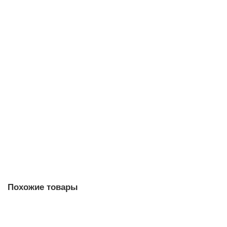
85.00р.
В корзину
Дюбель фасадный MB-SS 10х200 MUNGO
145.00р.
В корзину
Похожие товары