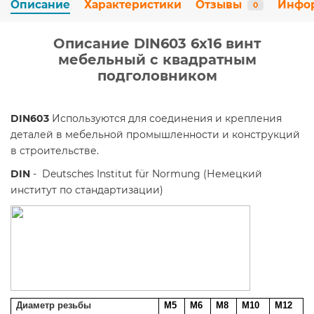
Описание
Характеристики
Отзывы
Инфо
0
Описание DIN603 6х16 винт
мебельный с квадратным
подголовником
DIN603
Используются для соединения и крепления
деталей в мебельной промышленности и конструкций
в строительстве.
DIN
- Deutsches Institut für Normung (Немецкий
институт по стандартизации)
Диаметр резьбы
М5
М6
М8
М10
М12