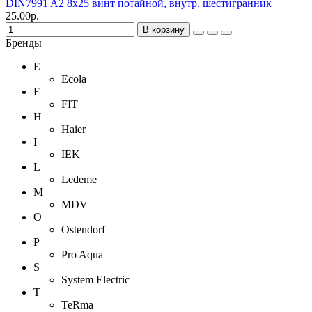
DIN7991 A2 8х25 винт потайной, внутр. шестигранник
25.00р.
В корзину
Бренды
E
Ecola
F
FIT
H
Haier
I
IEK
L
Ledeme
M
MDV
O
Ostendorf
P
Pro Aqua
S
System Electric
T
TeRma