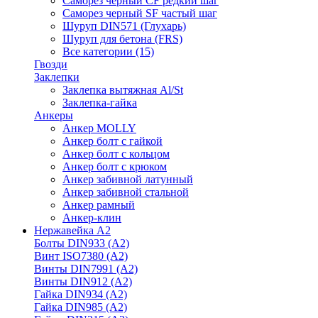
Саморез черный CF редкий шаг
Саморез черный SF частый шаг
Шуруп DIN571 (Глухарь)
Шуруп для бетона (FRS)
Все категории (15)
Гвозди
Заклепки
Заклепка вытяжная Al/St
Заклепка-гайка
Анкеры
Анкер MOLLY
Анкер болт с гайкой
Анкер болт с кольцом
Анкер болт с крюком
Анкер забивной латунный
Анкер забивной стальной
Анкер рамный
Анкер-клин
Нержавейка А2
Болты DIN933 (A2)
Винт ISO7380 (A2)
Винты DIN7991 (A2)
Винты DIN912 (A2)
Гайка DIN934 (A2)
Гайка DIN985 (A2)