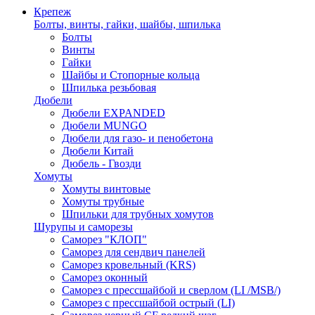
Крепеж
Болты, винты, гайки, шайбы, шпилька
Болты
Винты
Гайки
Шайбы и Стопорные кольца
Шпилька резьбовая
Дюбели
Дюбели EXPANDED
Дюбели MUNGO
Дюбели для газо- и пенобетона
Дюбели Китай
Дюбель - Гвозди
Хомуты
Хомуты винтовые
Хомуты трубные
Шпильки для трубных хомутов
Шурупы и саморезы
Саморез "КЛОП"
Саморез для сендвич панелей
Саморез кровельный (KRS)
Саморез оконный
Саморез с прессшайбой и сверлом (LI /MSB/)
Саморез с прессшайбой острый (LI)