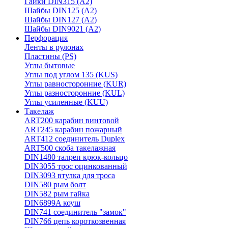
Гайки DIN315 (A2)
Шайбы DIN125 (A2)
Шайбы DIN127 (A2)
Шайбы DIN9021 (A2)
Перфорация
Ленты в рулонах
Пластины (PS)
Углы бытовые
Углы под углом 135 (KUS)
Углы равносторонние (KUR)
Углы разносторонние (KUL)
Углы усиленные (KUU)
Такелаж
ART200 карабин винтовой
ART245 карабин пожарный
ART412 соединитель Duplex
ART500 скоба такелажная
DIN1480 талреп крюк-кольцо
DIN3055 трос оцинкованный
DIN3093 втулка для троса
DIN580 рым болт
DIN582 рым гайка
DIN6899A коуш
DIN741 соединитель "замок"
DIN766 цепь короткозвенная