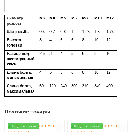
Диаметр
М3
М4
М5
М6
М8
М10
М12
резьбы
Шаг резьбы
0,5
0,7
0,8
1
1,25
1,5
1,75
Высота
3
4
5
6
8
10
12
головки
Размер под
2,5
3
4
5
6
8
10
шестигранный
ключ
Длина болта,
4
5
5
6
8
10
12
минимальная
Длина болта,
60
120
240
300
310
340
400
максимальная
Похожие товары
Лидер продаж
Лидер продаж