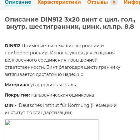
Описание
Характеристики
Отзывы
Инфо
0
Описание DIN912 3х20 винт с цил. гол.,
внутр. шестигранник, цинк, кл.пр. 8.8
DIN912
Применяется в машиностроении и
приборостроении. Используются для создания
долговечного соединения повышенной
ответственности. Винт благодаря шестиграннику
затягивается достаточно надежно.
Материал:
углеродистая сталь
Покрытие
:
гальваническая оцинковка
DIN
- Deutsches Institut für Normung (Немецкий
институт по стандартизации)