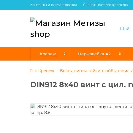
Контакты и схема проезда
Скачать каталог крепежа
Крепеж
Нержавейка А2
Крепеж
Болты, винты, гайки, шайбы, шпиль
DIN912 8х40 винт с цил. г