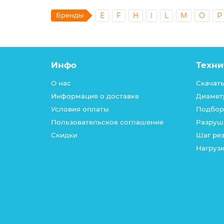
Бренды
E
F
H
I
L
M
O
P
Инфо
Техни
О нас
Скачать
Информация о доставке
Диамет
Условия оплаты
Подбор
Пользовательское соглашение
Разруш
Скидки
Шаг ре
Нагрузк