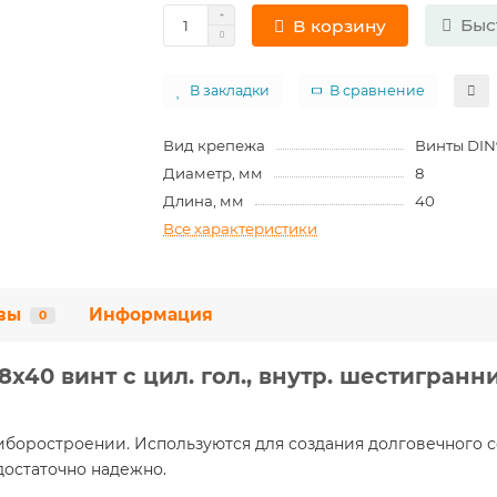
Быс
В корзину
В закладки
В сравнение
Вид крепежа
Винты DIN9
Диаметр, мм
8
Длина, мм
40
Все характеристики
вы
Информация
0
х40 винт с цил. гол., внутр. шестигранник
боростроении. Используются для создания долговечного 
достаточно надежно.