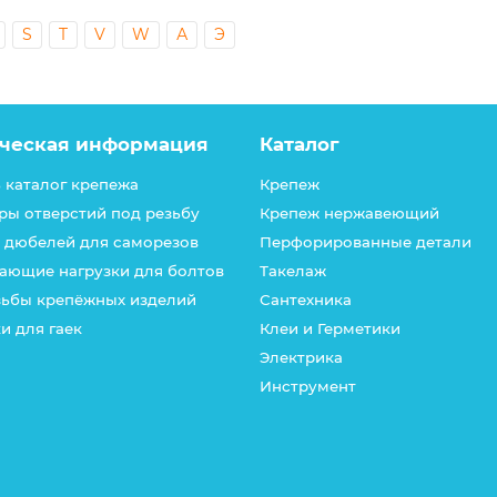
S
T
V
W
А
Э
ческая информация
Каталог
 каталог крепежа
Крепеж
ры отверстий под резьбу
Крепеж нержавеющий
 дюбелей для саморезов
Перфорированные детали
ающие нагрузки для болтов
Такелаж
зьбы крепёжных изделий
Сантехника
и для гаек
Клеи и Герметики
Электрика
Инструмент