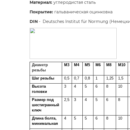
Материал:
углеродистая сталь
Покрытие
:
гальваническая оцинковка
DIN
- Deutsches Institut für Normung (Немецк
Диаметр
М3
М4
М5
М6
М8
М10
резьбы
Шаг резьбы
0,5
0,7
0,8
1
1,25
1,5
Высота
3
4
5
6
8
10
головки
Размер под
2,5
3
4
5
6
8
шестигранный
ключ
Длина болта,
4
5
5
6
8
10
минимальная