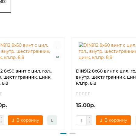
400
2 8х50 винт с цил. гол.,
DIN912 8х60 винт с цил. гол
р. шестигранник, цинк,
внутр. шестигранник, цин
. 8.8
кл.пр. 8.8
0р.
15.00р.
В корзину
В корзину