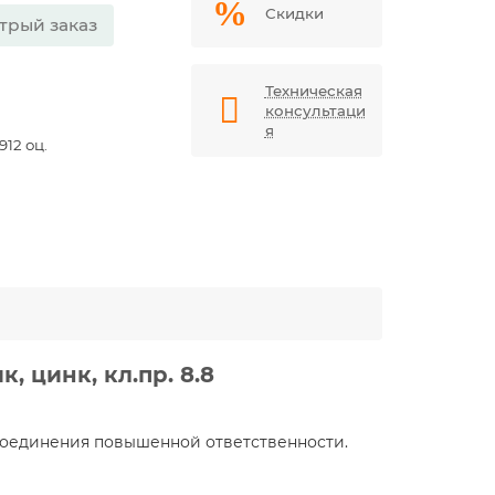
Скидки
трый заказ
Техническая
консультаци
я
12 оц.
, цинк, кл.пр. 8.8
соединения повышенной ответственности.