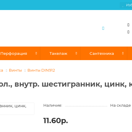
Из
Перфорация
Такелаж
Сантехника
ка
Винты
Винты DIN912
ол., внутр. шестигранник, цинк, к
Наличие:
На складе
11.60р.