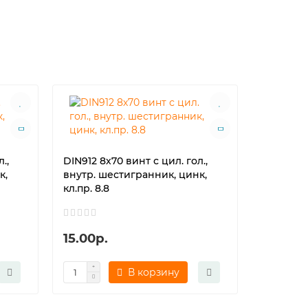
.,
DIN912 8х70 винт с цил. гол.,
DIN912 8х
к,
внутр. шестигранник, цинк,
внутр. ш
кл.пр. 8.8
кл.пр. 8.
15.00р.
23.00р
В корзину