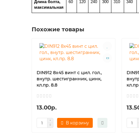
Длина болта,
60
120
240
300
310
340
максимальная
Похожие товары
DIN912 8х45 винт с цил. гол.,
DIN91
внутр. шестигранник, цинк,
внут
кл.пр. 8.8
кл.пр
13.00р.
13.5
В корзину