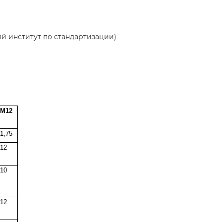
ий институт по стандартизации)
М12
1,75
12
10
12