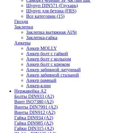
Саморез черный SF частый шаг
Шуруп DIN571 (Глухарь)
Шуруп для бетона (FRS)
Все категории (15)
Гвозди
Заклепки
Заклепка вытяжная Al/St
Заклепка-гайка
Анкеры
Анкер MOLLY
Анкер болт с гайкой
Анкер болт с кольцом
Анкер болт с крюком
Анкер забивной латунный
Анкер забивной стальной
Анкер рамный
Анкер-клин
Нержавейка А2
Болты DIN933 (A2)
Винт ISO7380 (A2)
Винты DIN7991 (A2)
Винты DIN912 (A2)
Гайка DIN934 (A2)
Гайка DIN985 (A2)
Гайки DIN315 (A2)