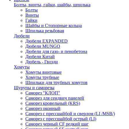
Болты, винты, гайки, шайбы, шпилька
Болты
Винты
Гайки
Шайбы и Стопорные кольца
Шпилька резьбовая
Дюбели
Дюбели EXPANDED
Дюбели MUNGO
Дюбели для газо- и пенобетона
Дюбели Китай
Дюбель - Гвозди
Хомуты
Хомуты винтовые
Хомуты трубные
Шпильки для трубных хомутов
Шурупы и саморезы
Саморез "КЛОП"
Саморез для сендвич панелей
Саморез кровельный (KRS)
Саморез оконный
Саморез с прессшайбой и сверлом (LI /MSB/)
Саморез с прессшайбой острый (LI)
Саморез черный CF редкий шаг