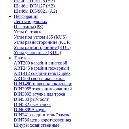
Шайбы DIN125 (A2)
Шайбы DIN127 (A2)
Шайбы DIN9021 (A2)
Перфорация
Ленты в рулонах
Пластины (PS)
Углы бытовые
Углы под углом 135 (KUS)
Углы равносторонние (KUR)
Углы разносторонние (KUL)
Углы усиленные (KUU)
Такелаж
ART200 карабин винтовой
ART245 карабин пожарный
ART412 соединитель Duplex
ART500 скоба такелажная
DIN1480 талреп крюк-кольцо
DIN3055 трос оцинкованный
DIN3093 втулка для троса
DIN580 рым болт
DIN582 рым гайка
DIN6899A коуш
DIN741 соединитель "замок"
DIN766 цепь короткозвенная
Шнуры хозяйственные