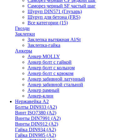
Саморез черный CF редкий шаг
Саморез черный SF частый шаг
Шуруп DIN571 (Глухарь)
Шуруп для бетона (FRS)
Все категории (15)
Гвозди
Заклепки
Заклепка вытяжная Al/St
Заклепка-гайка
Анкеры
Анкер MOLLY
Анкер болт с гайкой
Анкер болт с кольцом
Анкер болт с крюком
Анкер забивной латунный
Анкер забивной стальной
Анкер рамный
Анкер-клин
Нержавейка А2
Болты DIN933 (A2)
Винт ISO7380 (A2)
Винты DIN7991 (A2)
Винты DIN912 (A2)
Гайка DIN934 (A2)
Гайка DIN985 (A2)