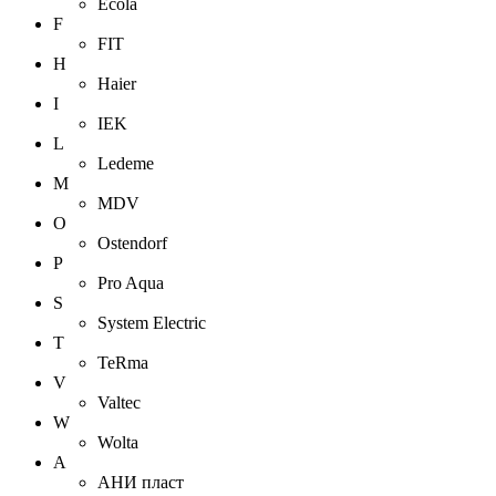
Ecola
F
FIT
H
Haier
I
IEK
L
Ledeme
M
MDV
O
Ostendorf
P
Pro Aqua
S
System Electric
T
TeRma
V
Valtec
W
Wolta
А
АНИ пласт