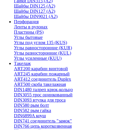
Гайки DIN315 (A2)
Шайбы DIN125 (A2)
Шайбы DIN127 (A2)
Шайбы DIN9021 (A2)
Перфорация
Ленты в рулонах
Пластины (PS)
Углы бытовые
Углы под углом 135 (KUS)
Углы равносторонние (KUR)
Углы разносторонние (KUL)
Углы усиленные (KUU)
Такелаж
ART200 карабин винтовой
ART245 карабин пожарный
ART412 соединитель Duplex
ART500 скоба такелажная
DIN1480 талреп крюк-кольцо
DIN3055 трос оцинкованный
DIN3093 втулка для троса
DIN580 рым болт
DIN582 рым гайка
DIN6899A коуш
DIN741 соединитель "замок"
DIN766 цепь короткозвенная