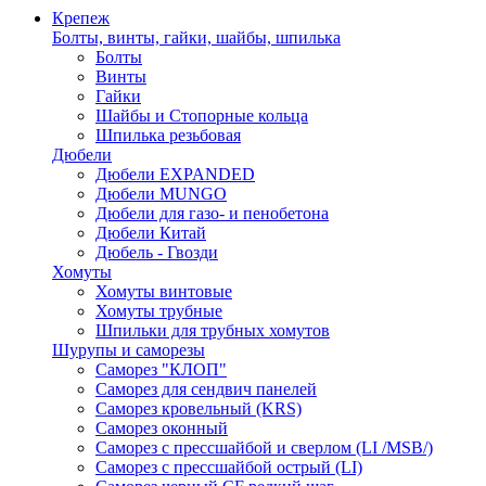
Крепеж
Болты, винты, гайки, шайбы, шпилька
Болты
Винты
Гайки
Шайбы и Стопорные кольца
Шпилька резьбовая
Дюбели
Дюбели EXPANDED
Дюбели MUNGO
Дюбели для газо- и пенобетона
Дюбели Китай
Дюбель - Гвозди
Хомуты
Хомуты винтовые
Хомуты трубные
Шпильки для трубных хомутов
Шурупы и саморезы
Саморез "КЛОП"
Саморез для сендвич панелей
Саморез кровельный (KRS)
Саморез оконный
Саморез с прессшайбой и сверлом (LI /MSB/)
Саморез с прессшайбой острый (LI)