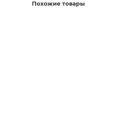
Похожие товары
DIN933 8х120 болт оцинкованный, кл.пр. 8.8
16.69р.
В корзину
DIN933 8х14 болт оцинкованный, кл.пр. 8.8