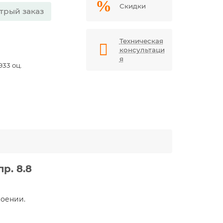
Скидки
трый заказ
Техническая
консультаци
я
33 оц.
р. 8.8
роении.