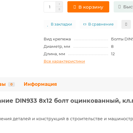
Быс
В корзину
В закладки
В сравнение
Вид крепежа
Болты DIN9
Диаметр, мм
8
Длина, мм
12
Все характеристики
вы
Информация
0
ние DIN933 8х12 болт оцинкованный, кл.п
ения деталей и конструкций в строительстве и машиност