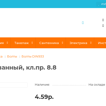
Из
ия
Такелаж
Сантехника
Электрика
Инс
ка
Болты
Болты DIN933
анный, кл.пр. 8.8
Наличие:
На складе
4.59р.