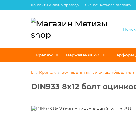
Контакты и схема проезда
Скачать каталог крепежа
Крепеж
Нержавейка А2
Перфорац
Крепеж
Болты, винты, гайки, шайбы, шпиль
DIN933 8х12 болт оцинков