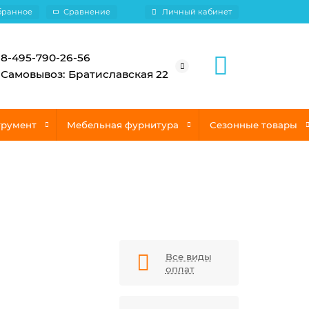
бранное
Сравнение
Личный кабинет
8-495-790-26-56
Самовывоз: Братиславская 22
трумент
Мебельная фурнитура
Сезонные товары
Все виды
оплат