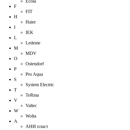
Ecola
F
FIT
H
Haier
I
IEK
L
Ledeme
M
MDV
O
Ostendorf
P
Pro Aqua
S
System Electric
T
TeRma
V
Valtec
W
Wolta
А
АНИ пласт