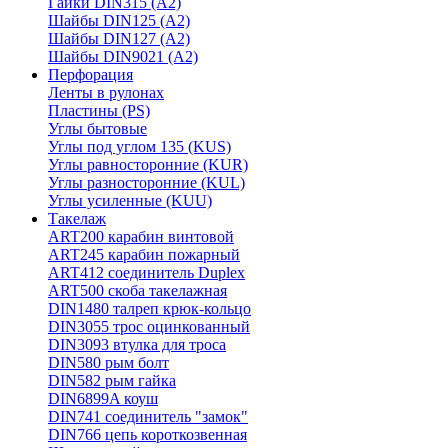
Гайки DIN315 (A2)
Шайбы DIN125 (A2)
Шайбы DIN127 (A2)
Шайбы DIN9021 (A2)
Перфорация
Ленты в рулонах
Пластины (PS)
Углы бытовые
Углы под углом 135 (KUS)
Углы равносторонние (KUR)
Углы разносторонние (KUL)
Углы усиленные (KUU)
Такелаж
ART200 карабин винтовой
ART245 карабин пожарный
ART412 соединитель Duplex
ART500 скоба такелажная
DIN1480 талреп крюк-кольцо
DIN3055 трос оцинкованный
DIN3093 втулка для троса
DIN580 рым болт
DIN582 рым гайка
DIN6899A коуш
DIN741 соединитель "замок"
DIN766 цепь короткозвенная