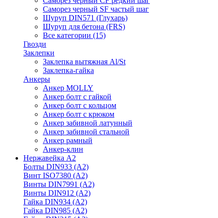
Саморез черный CF редкий шаг
Саморез черный SF частый шаг
Шуруп DIN571 (Глухарь)
Шуруп для бетона (FRS)
Все категории (15)
Гвозди
Заклепки
Заклепка вытяжная Al/St
Заклепка-гайка
Анкеры
Анкер MOLLY
Анкер болт с гайкой
Анкер болт с кольцом
Анкер болт с крюком
Анкер забивной латунный
Анкер забивной стальной
Анкер рамный
Анкер-клин
Нержавейка А2
Болты DIN933 (A2)
Винт ISO7380 (A2)
Винты DIN7991 (A2)
Винты DIN912 (A2)
Гайка DIN934 (A2)
Гайка DIN985 (A2)