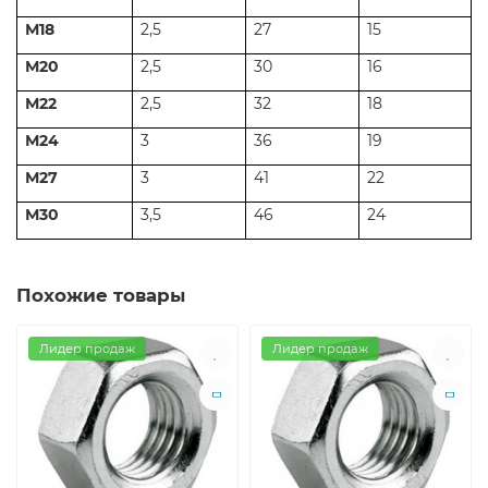
М18
2,5
27
15
М20
2,5
30
16
М22
2,5
32
18
М24
3
36
19
М27
3
41
22
М30
3,5
46
24
Похожие товары
Лидер продаж
Лидер продаж