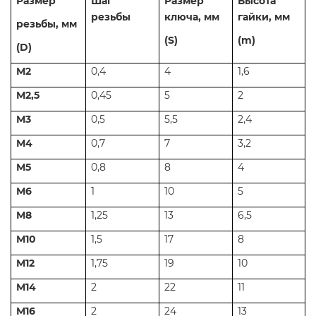
Размер
Шаг
Размер
Высота
резьбы
ключа, мм
гайки, мм
резьбы, мм
(S)
(m)
(D)
М2
0,4
4
1,6
М2,5
0,45
5
2
М3
0,5
5,5
2,4
М4
0,7
7
3,2
М5
0,8
8
4
М6
1
10
5
М8
1,25
13
6,5
М10
1,5
17
8
М12
1,75
19
10
М14
2
22
11
М16
2
24
13