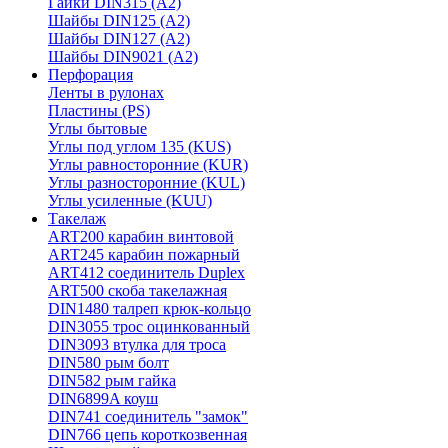
Гайки DIN315 (A2)
Шайбы DIN125 (A2)
Шайбы DIN127 (A2)
Шайбы DIN9021 (A2)
Перфорация
Ленты в рулонах
Пластины (PS)
Углы бытовые
Углы под углом 135 (KUS)
Углы равносторонние (KUR)
Углы разносторонние (KUL)
Углы усиленные (KUU)
Такелаж
ART200 карабин винтовой
ART245 карабин пожарный
ART412 соединитель Duplex
ART500 скоба такелажная
DIN1480 талреп крюк-кольцо
DIN3055 трос оцинкованный
DIN3093 втулка для троса
DIN580 рым болт
DIN582 рым гайка
DIN6899A коуш
DIN741 соединитель "замок"
DIN766 цепь короткозвенная