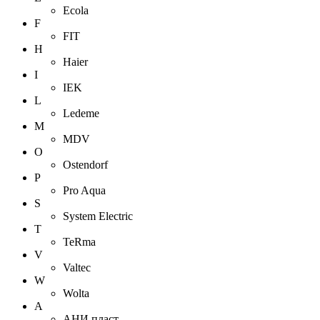
Ecola
F
FIT
H
Haier
I
IEK
L
Ledeme
M
MDV
O
Ostendorf
P
Pro Aqua
S
System Electric
T
TeRma
V
Valtec
W
Wolta
А
АНИ пласт