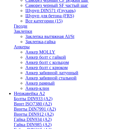
Саморез черный CF редкий шаг
Саморез черный SF частый шаг
Шуруп DIN571 (Глухарь)
Шуруп для бетона (FRS)
Все категории (15)
Гвозди
Заклепки
Заклепка вытяжная Al/St
Заклепка-гайка
Анкеры
Анкер MOLLY
Анкер болт с гайкой
Анкер болт с кольцом
Анкер болт с крюком
Анкер забивной латунный
Анкер забивной стальной
Анкер рамный
Анкер-клин
Нержавейка А2
Болты DIN933 (A2)
Винт ISO7380 (A2)
Винты DIN7991 (A2)
Винты DIN912 (A2)
Гайка DIN934 (A2)
Гайка DIN985 (A2)