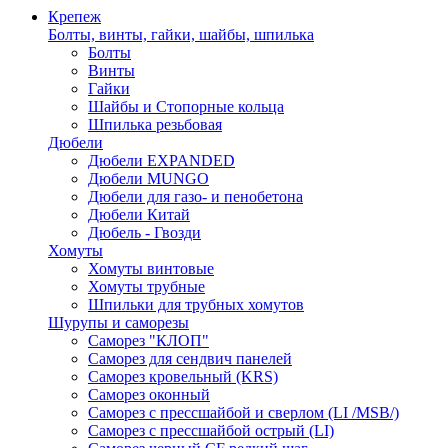
Крепеж
Болты, винты, гайки, шайбы, шпилька
Болты
Винты
Гайки
Шайбы и Стопорные кольца
Шпилька резьбовая
Дюбели
Дюбели EXPANDED
Дюбели MUNGO
Дюбели для газо- и пенобетона
Дюбели Китай
Дюбель - Гвозди
Хомуты
Хомуты винтовые
Хомуты трубные
Шпильки для трубных хомутов
Шурупы и саморезы
Саморез "КЛОП"
Саморез для сендвич панелей
Саморез кровельный (KRS)
Саморез оконный
Саморез с прессшайбой и сверлом (LI /MSB/)
Саморез с прессшайбой острый (LI)