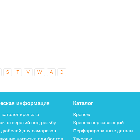
 крест
S
T
V
W
А
Э
ческая информация
Каталог
 каталог крепежа
Крепеж
ры отверстий под резьбу
Крепеж нержавеющий
 дюбелей для саморезов
Перфорированные детали
ающие нагрузки для болтов
Такелаж