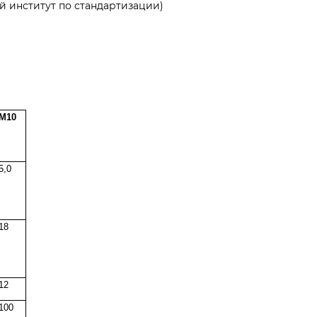
ий институт по стандартизации)
M10
5,0
18
12
100