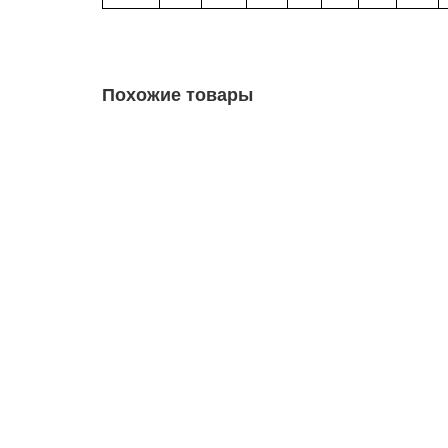
Похожие товары
DIN965 6х40 винт с потайной головой, шлиц:
3.22р.
В корзину
Лидер продаж