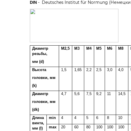
- Deutsches Institut für Normung (Немецк
DIN
Диаметр
M2,5
M3
M4
M5
M6
M8
резьбы,
мм (d)
Высота
1,5
1,65
2,2
2,5
3,0
4,0
головки, мм
(k)
Диаметр
4,7
5,6
7,5
9,2
11
14,5
г
оловки, мм
(dk)
Длина
min
4
4
5
6
8
10
винта,
max
20
60
80
100
100
100
мм (l)