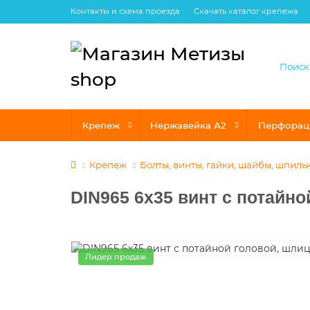
Контакты и схема проезда
Скачать каталог крепежа
Крепеж
Нержавейка А2
Перфорац
Крепеж
Болты, винты, гайки, шайбы, шпиль
DIN965 6х35 винт с потайно
Лидер продаж