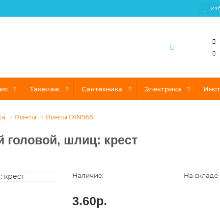
Из
ия
Такелаж
Сантехника
Электрика
Инс
ка
Винты
Винты DIN965
й головой, шлиц: крест
Наличие:
На складе
3.60р.