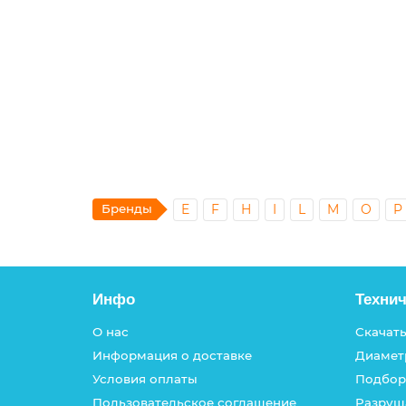
DIN965 6х70 винт с потайной головой, шлиц:
6.74р.
В корзину
Бренды
E
F
H
I
L
M
O
P
Инфо
Техни
О нас
Скачать
Информация о доставке
Диамет
Условия оплаты
Подбор
Пользовательское соглашение
Разруш