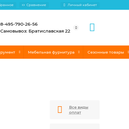
бранное
Сравнение
Личный кабинет
8-495-790-26-56
Самовывоз: Братиславская 22
трумент
Мебельная фурнитура
Сезонные товары
Все виды
оплат