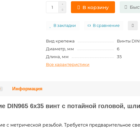
Быс
В корзину
В закладки
В сравнение
Вид крепежа
Винты DIN
Диаметр, мм
6
Длина, мм
35
Все характеристики
Информация
0
е DIN965 6х35 винт с потайной головой, шли
ие с метрической резьбой. Требуется предварительное св