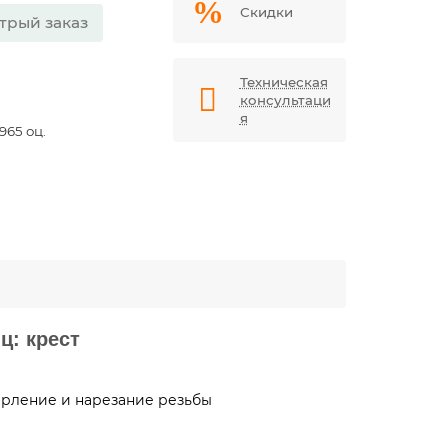
Скидки
трый заказ
Техническая
консультаци
я
965 оц.
ц: крест
ерление и нарезание резьбы