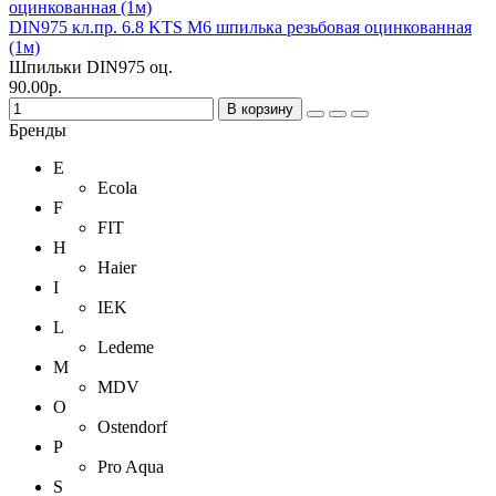
DIN975 кл.пр. 6.8 KTS М6 шпилька резьбовая оцинкованная
(1м)
Шпильки DIN975 оц.
90.00р.
В корзину
Бренды
E
Ecola
F
FIT
H
Haier
I
IEK
L
Ledeme
M
MDV
O
Ostendorf
P
Pro Aqua
S