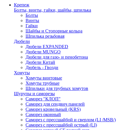
Крепеж
Болты, винты, гайки, шайбы, шпилька
Болты
Винты
Гайки
Шайбы и Стопорные кольца
Шпилька резьбовая
Дюбели
Дюбели EXPANDED
Дюбели MUNGO
Дюбели для газо- и пенобетона
Дюбели Китай
Дюбель - Гвозди
Хомуты
Хомуты винтовые
Хомуты трубные
Шпильки для трубных хомутов
Шурупы и саморезы
Саморез "КЛОП"
Саморез для сендвич панелей
Саморез кровельный (KRS)
Саморез оконный
Саморез с прессшайбой и сверлом (LI /MSB/)
Саморез с прессшайбой острый (LI)