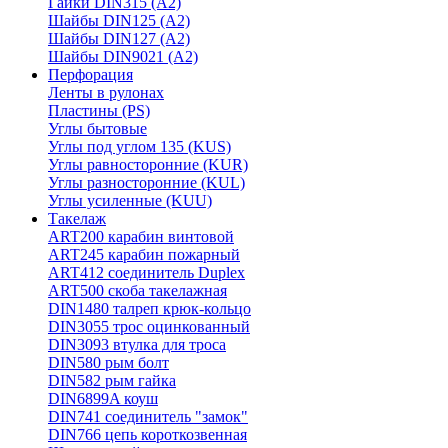
Гайки DIN315 (A2)
Шайбы DIN125 (A2)
Шайбы DIN127 (A2)
Шайбы DIN9021 (A2)
Перфорация
Ленты в рулонах
Пластины (PS)
Углы бытовые
Углы под углом 135 (KUS)
Углы равносторонние (KUR)
Углы разносторонние (KUL)
Углы усиленные (KUU)
Такелаж
ART200 карабин винтовой
ART245 карабин пожарный
ART412 соединитель Duplex
ART500 скоба такелажная
DIN1480 талреп крюк-кольцо
DIN3055 трос оцинкованный
DIN3093 втулка для троса
DIN580 рым болт
DIN582 рым гайка
DIN6899A коуш
DIN741 соединитель "замок"
DIN766 цепь короткозвенная