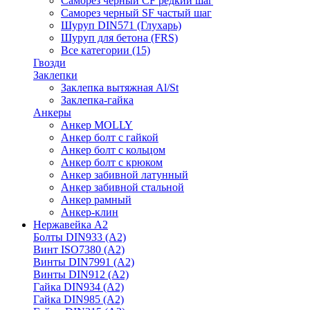
Саморез черный CF редкий шаг
Саморез черный SF частый шаг
Шуруп DIN571 (Глухарь)
Шуруп для бетона (FRS)
Все категории (15)
Гвозди
Заклепки
Заклепка вытяжная Al/St
Заклепка-гайка
Анкеры
Анкер MOLLY
Анкер болт с гайкой
Анкер болт с кольцом
Анкер болт с крюком
Анкер забивной латунный
Анкер забивной стальной
Анкер рамный
Анкер-клин
Нержавейка А2
Болты DIN933 (A2)
Винт ISO7380 (A2)
Винты DIN7991 (A2)
Винты DIN912 (A2)
Гайка DIN934 (A2)
Гайка DIN985 (A2)