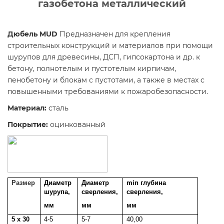
газобетона металлический
Дюбель MUD
Предназначен для крепления
строительных конструкций и материалов при помощи
шурупов для древесины, ДСП, гипсокартона и др. к
бетону, полнотелым и пустотелым кирпичам,
пенобетону и блокам с пустотами, а также в местах с
повышенными требованиями к пожаробезопасности.
Материал:
сталь
Покрытие:
оцинкованный
Размер
Диаметр
Диаметр
min глубина
шурупа,
сверления,
сверления,
мм
мм
мм
5 x 30
4-5
5-7
40,00