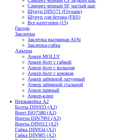
Саморез черный CF редкий шаг
Саморез черный SF частый шаг
Шуруп DIN571 (Глухарь)
Шуруп для бетона (FRS)
Все категории (15)
Гвозди
Заклепки
Заклепка вытяжная Al/St
Заклепка-гайка
Анкеры
Анкер MOLLY
Анкер болт с гайкой
Анкер болт с кольцом
Анкер болт с крюком
Анкер забивной латунный
Анкер забивной стальной
Анкер рамный
Анкер-клин
Нержавейка А2
Болты DIN933 (A2)
Винт ISO7380 (A2)
Винты DIN7991 (A2)
Винты DIN912 (A2)
Гайка DIN934 (A2)
Гайка DIN985 (A2)