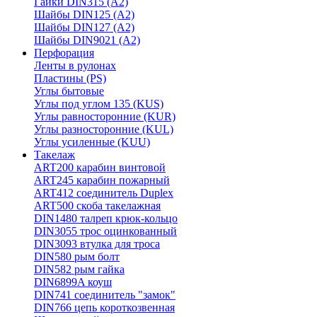
Гайки DIN315 (A2)
Шайбы DIN125 (A2)
Шайбы DIN127 (A2)
Шайбы DIN9021 (A2)
Перфорация
Ленты в рулонах
Пластины (PS)
Углы бытовые
Углы под углом 135 (KUS)
Углы равносторонние (KUR)
Углы разносторонние (KUL)
Углы усиленные (KUU)
Такелаж
ART200 карабин винтовой
ART245 карабин пожарный
ART412 соединитель Duplex
ART500 скоба такелажная
DIN1480 талреп крюк-кольцо
DIN3055 трос оцинкованный
DIN3093 втулка для троса
DIN580 рым болт
DIN582 рым гайка
DIN6899A коуш
DIN741 соединитель "замок"
DIN766 цепь короткозвенная