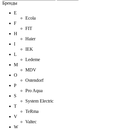
Бренды
E
Ecola
F
FIT
H
Haier
I
IEK
L
Ledeme
M
MDV
O
Ostendorf
P
Pro Aqua
S
System Electric
T
TeRma
V
Valtec
W