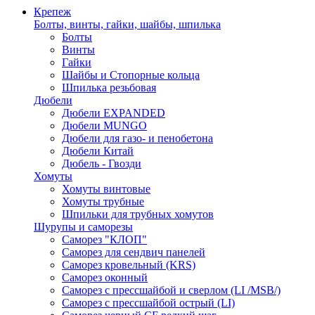
Крепеж
Болты, винты, гайки, шайбы, шпилька
Болты
Винты
Гайки
Шайбы и Стопорные кольца
Шпилька резьбовая
Дюбели
Дюбели EXPANDED
Дюбели MUNGO
Дюбели для газо- и пенобетона
Дюбели Китай
Дюбель - Гвозди
Хомуты
Хомуты винтовые
Хомуты трубные
Шпильки для трубных хомутов
Шурупы и саморезы
Саморез "КЛОП"
Саморез для сендвич панелей
Саморез кровельный (KRS)
Саморез оконный
Саморез с прессшайбой и сверлом (LI /MSB/)
Саморез с прессшайбой острый (LI)