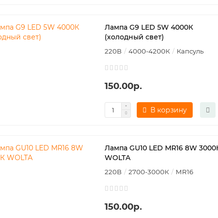
Лампа G9 LED 5W 4000К
(холодный свет)
220В
4000-4200К
Капсуль
150.00р.
В корзину
Лампа GU10 LED MR16 8W 3000
WOLTA
220В
2700-3000К
MR16
150.00р.