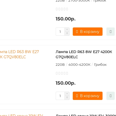
220В
2700-3000К
Грибок
150.00р.
В корзину
Лампа LED R63 8W E27 4200К
G7QV80ELC
220В
4000-4200К
Грибок
150.00р.
В корзину