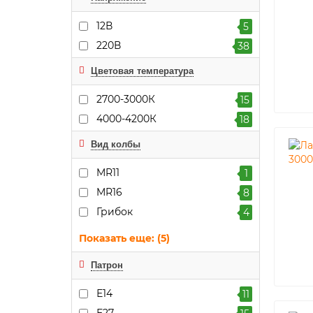
12В
5
220В
38
Цветовая температура
2700-3000К
15
4000-4200К
18
Вид колбы
MR11
1
MR16
8
Грибок
4
Показать еще: (5)
Патрон
Е14
11