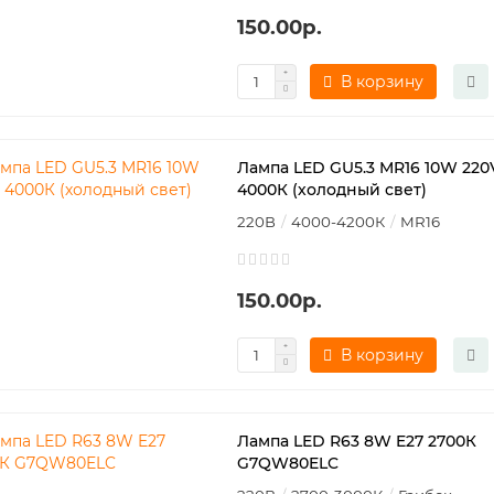
150.00р.
В корзину
Лампа LED GU5.3 MR16 10W 220
4000К (холодный свет)
220В
4000-4200К
MR16
150.00р.
В корзину
Лампа LED R63 8W E27 2700К
G7QW80ELC