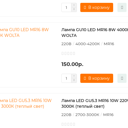
В корзину
Лампа GU10 LED MR16 8W 4000
WOLTA
220В
4000-4200К
MR16
150.00р.
В корзину
Лампа LED GU5.3 MR16 10W 220
3000К (теплый свет)
220В
2700-3000К
MR16