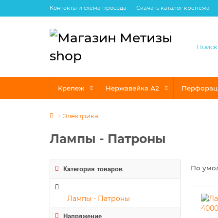
Контакты и схема проезда
Скачать каталог крепежа
Крепеж
Нержавейка А2
Перфорац
Электрика
Лампы - Патроны
По умо
Категория товаров
Лампы - Патроны
Напряжение