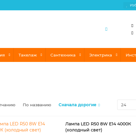
Из
ия
Такелаж
Сантехника
Электрика
Инс
лчанию
По названию
Сначала дорогие
Лампа LED R50 8W E14 4000К
(холодный свет)