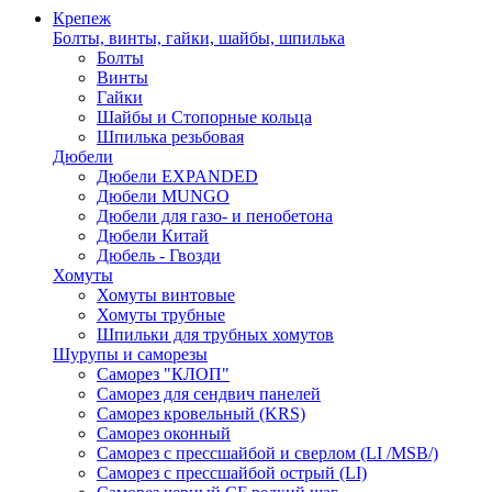
Крепеж
Болты, винты, гайки, шайбы, шпилька
Болты
Винты
Гайки
Шайбы и Стопорные кольца
Шпилька резьбовая
Дюбели
Дюбели EXPANDED
Дюбели MUNGO
Дюбели для газо- и пенобетона
Дюбели Китай
Дюбель - Гвозди
Хомуты
Хомуты винтовые
Хомуты трубные
Шпильки для трубных хомутов
Шурупы и саморезы
Саморез "КЛОП"
Саморез для сендвич панелей
Саморез кровельный (KRS)
Саморез оконный
Саморез с прессшайбой и сверлом (LI /MSB/)
Саморез с прессшайбой острый (LI)