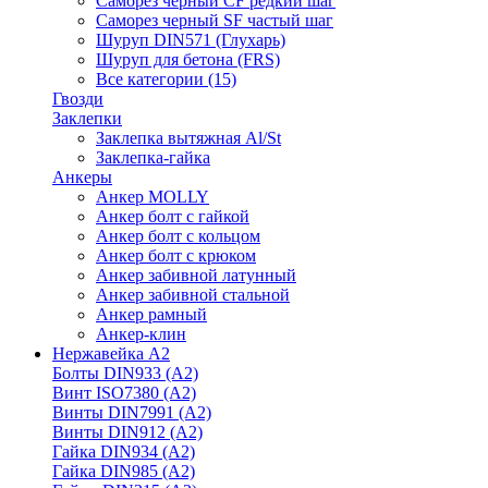
Саморез черный CF редкий шаг
Саморез черный SF частый шаг
Шуруп DIN571 (Глухарь)
Шуруп для бетона (FRS)
Все категории (15)
Гвозди
Заклепки
Заклепка вытяжная Al/St
Заклепка-гайка
Анкеры
Анкер MOLLY
Анкер болт с гайкой
Анкер болт с кольцом
Анкер болт с крюком
Анкер забивной латунный
Анкер забивной стальной
Анкер рамный
Анкер-клин
Нержавейка А2
Болты DIN933 (A2)
Винт ISO7380 (A2)
Винты DIN7991 (A2)
Винты DIN912 (A2)
Гайка DIN934 (A2)
Гайка DIN985 (A2)