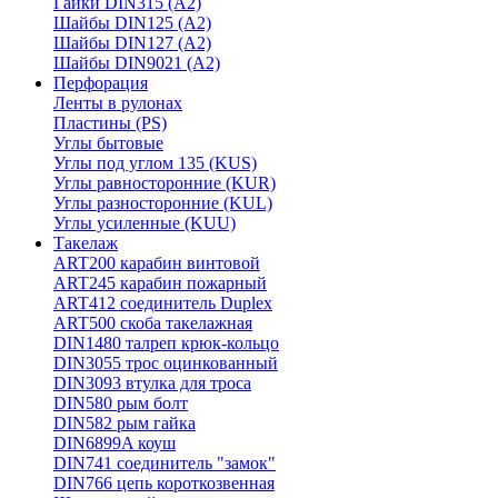
Гайки DIN315 (A2)
Шайбы DIN125 (A2)
Шайбы DIN127 (A2)
Шайбы DIN9021 (A2)
Перфорация
Ленты в рулонах
Пластины (PS)
Углы бытовые
Углы под углом 135 (KUS)
Углы равносторонние (KUR)
Углы разносторонние (KUL)
Углы усиленные (KUU)
Такелаж
ART200 карабин винтовой
ART245 карабин пожарный
ART412 соединитель Duplex
ART500 скоба такелажная
DIN1480 талреп крюк-кольцо
DIN3055 трос оцинкованный
DIN3093 втулка для троса
DIN580 рым болт
DIN582 рым гайка
DIN6899A коуш
DIN741 соединитель "замок"
DIN766 цепь короткозвенная