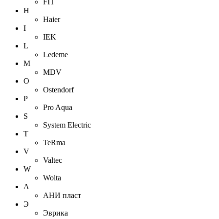
FIT
H
Haier
I
IEK
L
Ledeme
M
MDV
O
Ostendorf
P
Pro Aqua
S
System Electric
T
TeRma
V
Valtec
W
Wolta
А
АНИ пласт
Э
Эврика