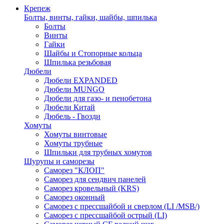
Крепеж
Болты, винты, гайки, шайбы, шпилька
Болты
Винты
Гайки
Шайбы и Стопорные кольца
Шпилька резьбовая
Дюбели
Дюбели EXPANDED
Дюбели MUNGO
Дюбели для газо- и пенобетона
Дюбели Китай
Дюбель - Гвозди
Хомуты
Хомуты винтовые
Хомуты трубные
Шпильки для трубных хомутов
Шурупы и саморезы
Саморез "КЛОП"
Саморез для сендвич панелей
Саморез кровельный (KRS)
Саморез оконный
Саморез с прессшайбой и сверлом (LI /MSB/)
Саморез с прессшайбой острый (LI)