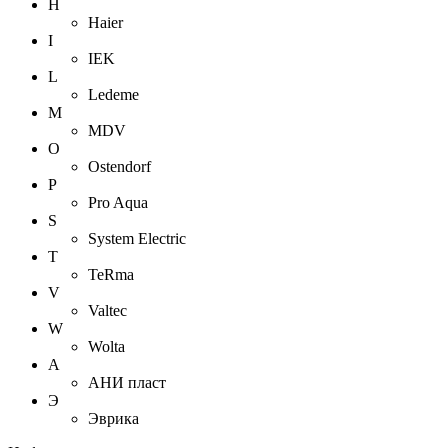
H
Haier
I
IEK
L
Ledeme
M
MDV
O
Ostendorf
P
Pro Aqua
S
System Electric
T
TeRma
V
Valtec
W
Wolta
А
АНИ пласт
Э
Эврика