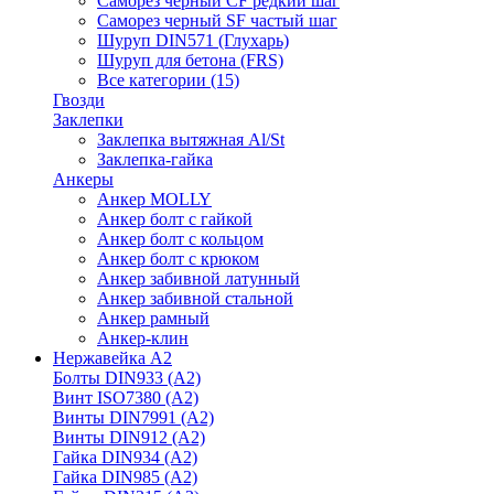
Саморез черный CF редкий шаг
Саморез черный SF частый шаг
Шуруп DIN571 (Глухарь)
Шуруп для бетона (FRS)
Все категории (15)
Гвозди
Заклепки
Заклепка вытяжная Al/St
Заклепка-гайка
Анкеры
Анкер MOLLY
Анкер болт с гайкой
Анкер болт с кольцом
Анкер болт с крюком
Анкер забивной латунный
Анкер забивной стальной
Анкер рамный
Анкер-клин
Нержавейка А2
Болты DIN933 (A2)
Винт ISO7380 (A2)
Винты DIN7991 (A2)
Винты DIN912 (A2)
Гайка DIN934 (A2)
Гайка DIN985 (A2)