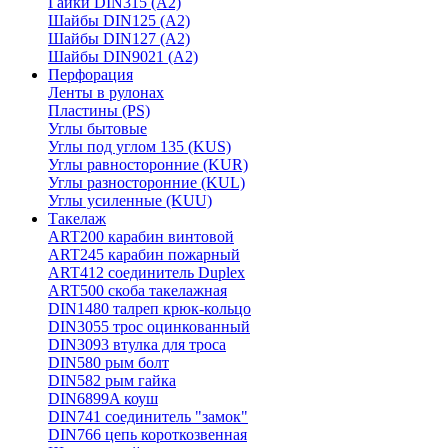
Гайки DIN315 (A2)
Шайбы DIN125 (A2)
Шайбы DIN127 (A2)
Шайбы DIN9021 (A2)
Перфорация
Ленты в рулонах
Пластины (PS)
Углы бытовые
Углы под углом 135 (KUS)
Углы равносторонние (KUR)
Углы разносторонние (KUL)
Углы усиленные (KUU)
Такелаж
ART200 карабин винтовой
ART245 карабин пожарный
ART412 соединитель Duplex
ART500 скоба такелажная
DIN1480 талреп крюк-кольцо
DIN3055 трос оцинкованный
DIN3093 втулка для троса
DIN580 рым болт
DIN582 рым гайка
DIN6899A коуш
DIN741 соединитель "замок"
DIN766 цепь короткозвенная