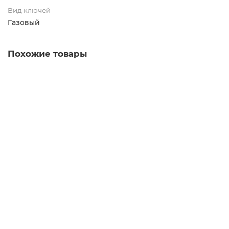
Вид ключей
Газовый
Похожие товары
FIT Ключ шестигранный на кольце,8 шт, 64163
170.00р.
В корзину