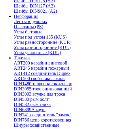
Шайбы DIN125 (A2)
Шайбы DIN127 (A2)
Шайбы DIN9021 (A2)
Перфорация
Ленты в рулонах
Пластины (PS)
Углы бытовые
Углы под углом 135 (KUS)
Углы равносторонние (KUR)
Углы разносторонние (KUL)
Углы усиленные (KUU)
Такелаж
ART200 карабин винтовой
ART245 карабин пожарный
ART412 соединитель Duplex
ART500 скоба такелажная
DIN1480 талреп крюк-кольцо
DIN3055 трос оцинкованный
DIN3093 втулка для троса
DIN580 рым болт
DIN582 рым гайка
DIN6899A коуш
DIN741 соединитель "замок"
DIN766 цепь короткозвенная
Шнуры хозяйственные