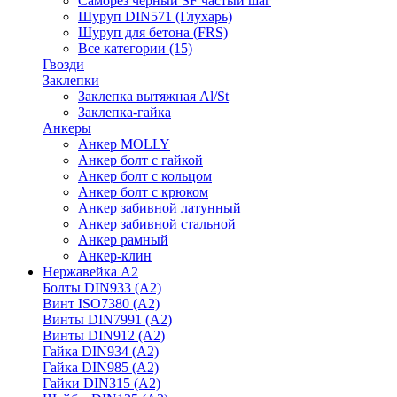
Саморез черный SF частый шаг
Шуруп DIN571 (Глухарь)
Шуруп для бетона (FRS)
Все категории (15)
Гвозди
Заклепки
Заклепка вытяжная Al/St
Заклепка-гайка
Анкеры
Анкер MOLLY
Анкер болт с гайкой
Анкер болт с кольцом
Анкер болт с крюком
Анкер забивной латунный
Анкер забивной стальной
Анкер рамный
Анкер-клин
Нержавейка А2
Болты DIN933 (A2)
Винт ISO7380 (A2)
Винты DIN7991 (A2)
Винты DIN912 (A2)
Гайка DIN934 (A2)
Гайка DIN985 (A2)
Гайки DIN315 (A2)