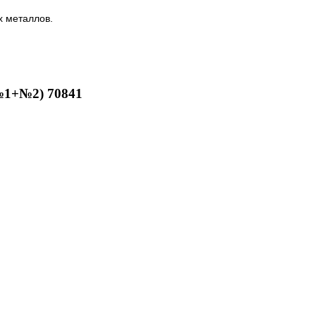
х металлов.
№1+№2) 70841