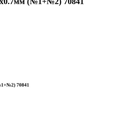
х0.7мм (№1+№2) 70841
№1+№2) 70841