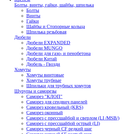
Болты, винты, гайки, шайбы, шпилька
Болты
Винты
Гайки
Шайбы и Стопорные кольца
Шпилька резьбовая
Дюбели
Дюбели EXPANDED
Дюбели MUNGO
Дюбели для газо- и пенобетона
Дюбели Китай
Дюбель - Гвозди
Хомуты
Хомуты винтовые
Хомуты трубные
Шпильки для трубных хомутов
Шурупы и саморезы
Саморез "КЛОП"
Саморез для сендвич панелей
Саморез кровельный (KRS)
Саморез оконный
Саморез с прессшайбой и сверлом (LI /MSB/)
Саморез с прессшайбой острый (LI)
Саморез черный CF редкий шаг