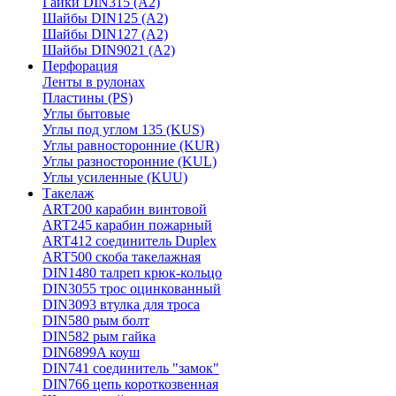
Гайки DIN315 (A2)
Шайбы DIN125 (A2)
Шайбы DIN127 (A2)
Шайбы DIN9021 (A2)
Перфорация
Ленты в рулонах
Пластины (PS)
Углы бытовые
Углы под углом 135 (KUS)
Углы равносторонние (KUR)
Углы разносторонние (KUL)
Углы усиленные (KUU)
Такелаж
ART200 карабин винтовой
ART245 карабин пожарный
ART412 соединитель Duplex
ART500 скоба такелажная
DIN1480 талреп крюк-кольцо
DIN3055 трос оцинкованный
DIN3093 втулка для троса
DIN580 рым болт
DIN582 рым гайка
DIN6899A коуш
DIN741 соединитель "замок"
DIN766 цепь короткозвенная