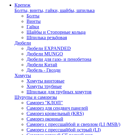
Крепеж
Болты, винты, гайки, шайбы, шпилька
Болты
Винты
Гайки
Шайбы и Стопорные кольца
Шпилька резьбовая
Дюбели
Дюбели EXPANDED
Дюбели MUNGO
Дюбели для газо- и пенобетона
Дюбели Китай
Дюбель - Гвозди
Хомуты
Хомуты винтовые
Хомуты трубные
Шпильки для трубных хомутов
Шурупы и саморезы
Саморез "КЛОП"
Саморез для сендвич панелей
Саморез кровельный (KRS)
Саморез оконный
Саморез с прессшайбой и сверлом (LI /MSB/)
Саморез с прессшайбой острый (LI)