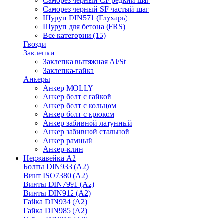
Саморез черный CF редкий шаг
Саморез черный SF частый шаг
Шуруп DIN571 (Глухарь)
Шуруп для бетона (FRS)
Все категории (15)
Гвозди
Заклепки
Заклепка вытяжная Al/St
Заклепка-гайка
Анкеры
Анкер MOLLY
Анкер болт с гайкой
Анкер болт с кольцом
Анкер болт с крюком
Анкер забивной латунный
Анкер забивной стальной
Анкер рамный
Анкер-клин
Нержавейка А2
Болты DIN933 (A2)
Винт ISO7380 (A2)
Винты DIN7991 (A2)
Винты DIN912 (A2)
Гайка DIN934 (A2)
Гайка DIN985 (A2)