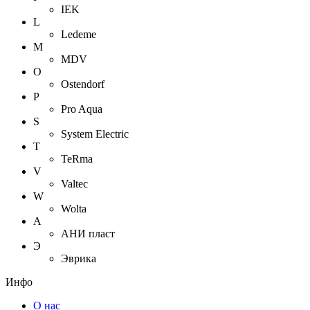
IEK
L
Ledeme
M
MDV
O
Ostendorf
P
Pro Aqua
S
System Electric
T
TeRma
V
Valtec
W
Wolta
А
АНИ пласт
Э
Эврика
Инфо
О нас