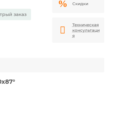
Скидки
трый заказ
Техническая
консультаци
я
х87°