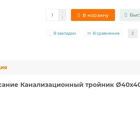
Быс
В корзину
В закладки
В сравнение
ция
сание Канализационный тройник Ø40х40