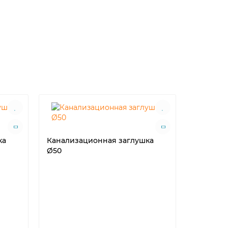
ка
Канализационная заглушка
Ø50
Канализ