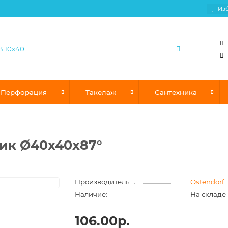
Из
Перфорация
Такелаж
Сантехника
ик Ø40х40х87°
Производитель
Ostendorf
Наличие:
На складе
106.00р.