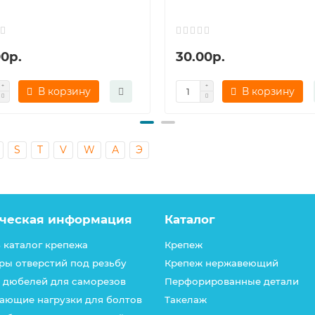
00р.
30.00р.
В корзину
В корзину
S
T
V
W
А
Э
ческая информация
Каталог
 каталог крепежа
Крепеж
ры отверстий под резьбу
Крепеж нержавеющий
 дюбелей для саморезов
Перфорированные детали
ающие нагрузки для болтов
Такелаж