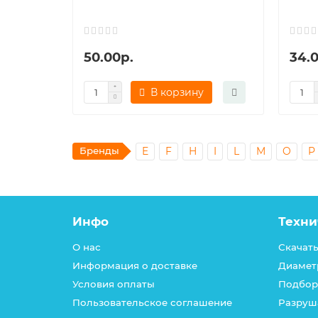
50.00р.
34.
В корзину
Бренды
E
F
H
I
L
M
O
P
Инфо
Техни
О нас
Скачать
Информация о доставке
Диамет
Условия оплаты
Подбор
Пользовательское соглашение
Разруш