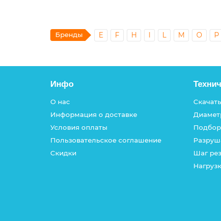
Бренды
E
F
H
I
L
M
O
P
Инфо
Техни
О нас
Скачать
Информация о доставке
Диамет
Условия оплаты
Подбор
Пользовательское соглашение
Разруш
Скидки
Шаг ре
Нагрузк