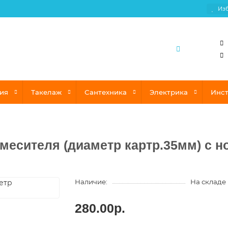
Из
ия
Такелаж
Сантехника
Электрика
Инс
месителя (диаметр картр.35мм) с н
Наличие:
На складе
280.00р.