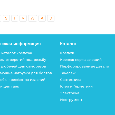
S
T
V
W
А
Э
ческая информация
Каталог
 каталог крепежа
Крепеж
ры отверстий под резьбу
Крепеж нержавеющий
 дюбелей для саморезов
Перфорированные детали
ающие нагрузки для болтов
Такелаж
зьбы крепёжных изделий
Сантехника
и для гаек
Клеи и Герметики
Электрика
Инструмент