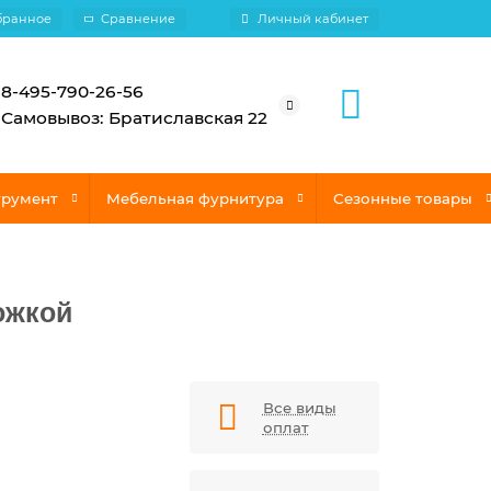
бранное
Сравнение
Личный кабинет
8-495-790-26-56
Самовывоз: Братиславская 22
трумент
Мебельная фурнитура
Сезонные товары
ожкой
Все виды
оплат