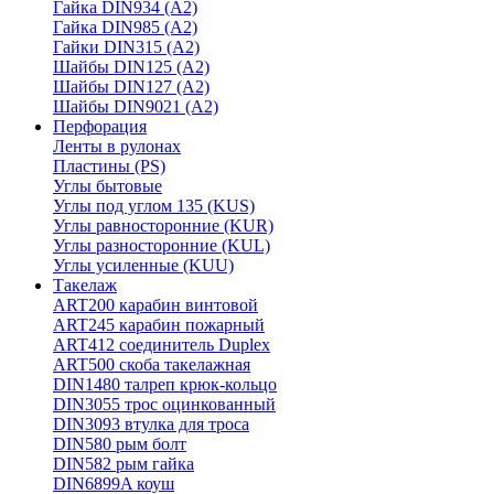
Гайка DIN934 (A2)
Гайка DIN985 (A2)
Гайки DIN315 (A2)
Шайбы DIN125 (A2)
Шайбы DIN127 (A2)
Шайбы DIN9021 (A2)
Перфорация
Ленты в рулонах
Пластины (PS)
Углы бытовые
Углы под углом 135 (KUS)
Углы равносторонние (KUR)
Углы разносторонние (KUL)
Углы усиленные (KUU)
Такелаж
ART200 карабин винтовой
ART245 карабин пожарный
ART412 соединитель Duplex
ART500 скоба такелажная
DIN1480 талреп крюк-кольцо
DIN3055 трос оцинкованный
DIN3093 втулка для троса
DIN580 рым болт
DIN582 рым гайка
DIN6899A коуш