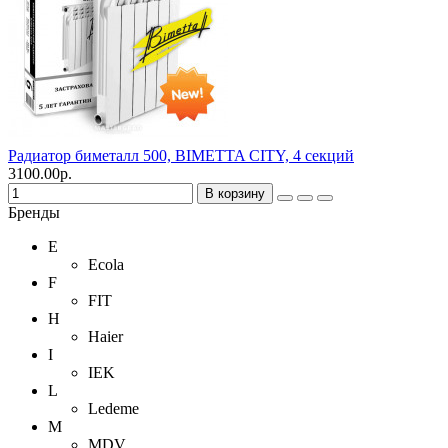
Радиатор биметалл 500, BIMETTA CITY, 4 секций
3100.00р.
В корзину
Бренды
E
Ecola
F
FIT
H
Haier
I
IEK
L
Ledeme
M
MDV