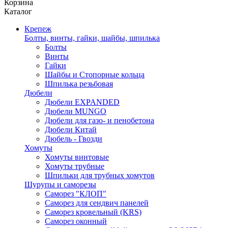
Корзина
Каталог
Крепеж
Болты, винты, гайки, шайбы, шпилька
Болты
Винты
Гайки
Шайбы и Стопорные кольца
Шпилька резьбовая
Дюбели
Дюбели EXPANDED
Дюбели MUNGO
Дюбели для газо- и пенобетона
Дюбели Китай
Дюбель - Гвозди
Хомуты
Хомуты винтовые
Хомуты трубные
Шпильки для трубных хомутов
Шурупы и саморезы
Саморез "КЛОП"
Саморез для сендвич панелей
Саморез кровельный (KRS)
Саморез оконный