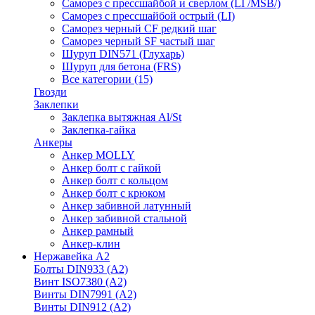
Саморез с прессшайбой и сверлом (LI /MSB/)
Саморез с прессшайбой острый (LI)
Саморез черный CF редкий шаг
Саморез черный SF частый шаг
Шуруп DIN571 (Глухарь)
Шуруп для бетона (FRS)
Все категории (15)
Гвозди
Заклепки
Заклепка вытяжная Al/St
Заклепка-гайка
Анкеры
Анкер MOLLY
Анкер болт с гайкой
Анкер болт с кольцом
Анкер болт с крюком
Анкер забивной латунный
Анкер забивной стальной
Анкер рамный
Анкер-клин
Нержавейка А2
Болты DIN933 (A2)
Винт ISO7380 (A2)
Винты DIN7991 (A2)
Винты DIN912 (A2)