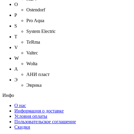
O
Ostendorf
P
Pro Aqua
S
System Electric
T
TeRma
V
Valtec
W
Wolta
А
АНИ пласт
Э
Эврика
Инфо
О нас
Информация о доставке
Условия оплаты
Пользовательское соглашение
Скидки