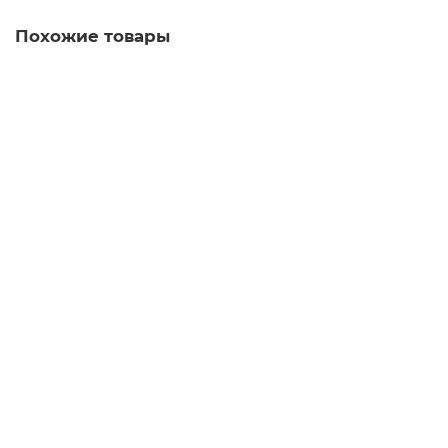
Похожие товары
Манжета 25х40 ТЭП
50.00р.
В корзину
Манжета 25х50 ТЭП
50.00р.
В корзину