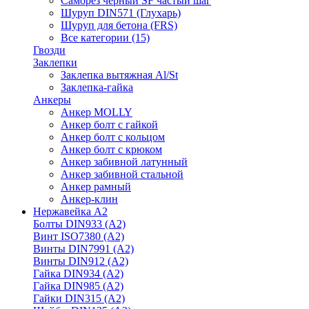
Саморез черный SF частый шаг
Шуруп DIN571 (Глухарь)
Шуруп для бетона (FRS)
Все категории (15)
Гвозди
Заклепки
Заклепка вытяжная Al/St
Заклепка-гайка
Анкеры
Анкер MOLLY
Анкер болт с гайкой
Анкер болт с кольцом
Анкер болт с крюком
Анкер забивной латунный
Анкер забивной стальной
Анкер рамный
Анкер-клин
Нержавейка А2
Болты DIN933 (A2)
Винт ISO7380 (A2)
Винты DIN7991 (A2)
Винты DIN912 (A2)
Гайка DIN934 (A2)
Гайка DIN985 (A2)
Гайки DIN315 (A2)