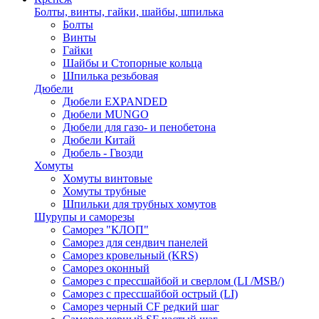
Болты, винты, гайки, шайбы, шпилька
Болты
Винты
Гайки
Шайбы и Стопорные кольца
Шпилька резьбовая
Дюбели
Дюбели EXPANDED
Дюбели MUNGO
Дюбели для газо- и пенобетона
Дюбели Китай
Дюбель - Гвозди
Хомуты
Хомуты винтовые
Хомуты трубные
Шпильки для трубных хомутов
Шурупы и саморезы
Саморез "КЛОП"
Саморез для сендвич панелей
Саморез кровельный (KRS)
Саморез оконный
Саморез с прессшайбой и сверлом (LI /MSB/)
Саморез с прессшайбой острый (LI)
Саморез черный CF редкий шаг