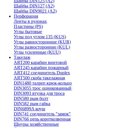
Шайбы DIN125 (A2)
Шайбы DIN127 (A2)
Шайбы DIN9021 (A2)
Перфорация
Ленты в рулонах
Пластины (PS)
Углы бытовые
Углы под углом 135 (KUS)
Углы равносторонние (KUR)
Углы разносторонние (KUL)
Углы усиленные (KUU)
Такелаж
ART200 карабин винтовой
ART245 карабин пожарный
ART412 соединитель Duplex
ART500 скоба такелажная
DIN1480 талреп крюк-кольцо
DIN3055 трос оцинкованный
DIN3093 втулка для троса
DIN580 рым болт
DIN582 рым гайка
DIN6899A коуш
DIN741 соединитель "замок"
DIN766 цепь короткозвенная
Шнуры хозяйственные