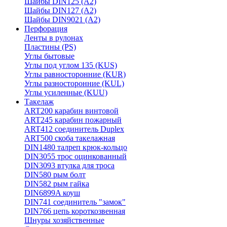
Шайбы DIN125 (A2)
Шайбы DIN127 (A2)
Шайбы DIN9021 (A2)
Перфорация
Ленты в рулонах
Пластины (PS)
Углы бытовые
Углы под углом 135 (KUS)
Углы равносторонние (KUR)
Углы разносторонние (KUL)
Углы усиленные (KUU)
Такелаж
ART200 карабин винтовой
ART245 карабин пожарный
ART412 соединитель Duplex
ART500 скоба такелажная
DIN1480 талреп крюк-кольцо
DIN3055 трос оцинкованный
DIN3093 втулка для троса
DIN580 рым болт
DIN582 рым гайка
DIN6899A коуш
DIN741 соединитель "замок"
DIN766 цепь короткозвенная
Шнуры хозяйственные