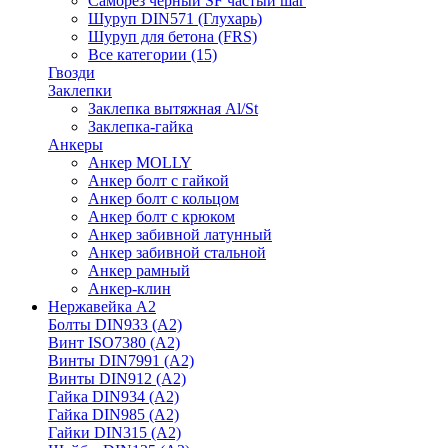
Саморез черный SF частый шаг
Шуруп DIN571 (Глухарь)
Шуруп для бетона (FRS)
Все категории (15)
Гвозди
Заклепки
Заклепка вытяжная Al/St
Заклепка-гайка
Анкеры
Анкер MOLLY
Анкер болт с гайкой
Анкер болт с кольцом
Анкер болт с крюком
Анкер забивной латунный
Анкер забивной стальной
Анкер рамный
Анкер-клин
Нержавейка А2
Болты DIN933 (A2)
Винт ISO7380 (A2)
Винты DIN7991 (A2)
Винты DIN912 (A2)
Гайка DIN934 (A2)
Гайка DIN985 (A2)
Гайки DIN315 (A2)