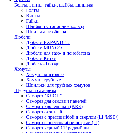
Болты, винты, гайки, шайбы, шпилька
Болты
Винты
Гайки
Шайбы и Стопорные кольца
Шпилька резьбовая
Дюбели
Дюбели EXPANDED
Дюбели MUNGO
Дюбели для газо- и пенобетона
Дюбели Китай
Дюбель - Гвозди
Хомуты
Хомуты винтовые
Хомуты трубные
Шпильки для трубных хомутов
Шурупы и саморезы
Саморез "КЛОП"
Саморез для сендвич панелей
Саморез кровельный (KRS)
Саморез оконный
Саморез с прессшайбой и сверлом (LI /MSB/)
Саморез с прессшайбой острый (LI)
Саморез черный CF редкий шаг