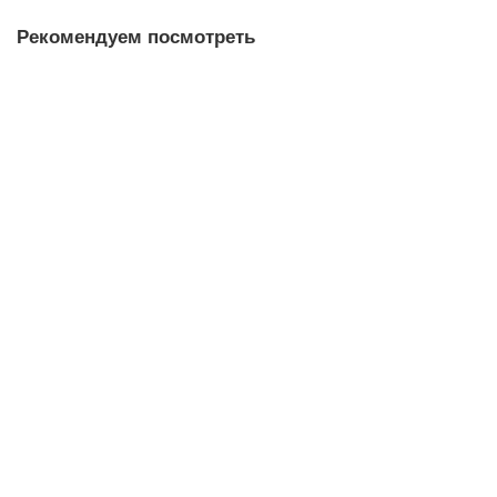
Рекомендуем посмотреть
Лидер продаж
DIN934 M10 гайка шестигранная, оцинкованная
3.09р.
В корзину
Лидер продаж
DIN125 D10 шайба плоская
2.00р.