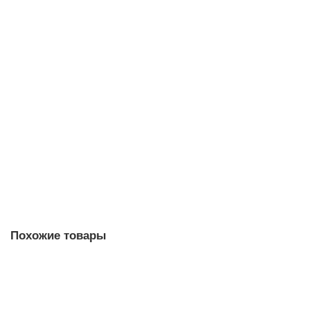
В корзину
FIT Шаблон для определения шага метрической
резьбы, 70811
220.00р.
В корзину
Похожие товары
DIN933 10х60 болт оцинкованный, кл.пр. 8.8