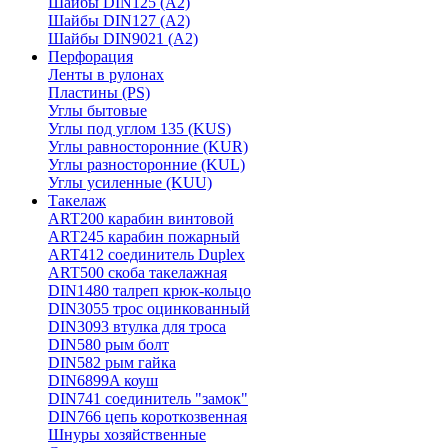
Шайбы DIN125 (A2)
Шайбы DIN127 (A2)
Шайбы DIN9021 (A2)
Перфорация
Ленты в рулонах
Пластины (PS)
Углы бытовые
Углы под углом 135 (KUS)
Углы равносторонние (KUR)
Углы разносторонние (KUL)
Углы усиленные (KUU)
Такелаж
ART200 карабин винтовой
ART245 карабин пожарный
ART412 соединитель Duplex
ART500 скоба такелажная
DIN1480 талреп крюк-кольцо
DIN3055 трос оцинкованный
DIN3093 втулка для троса
DIN580 рым болт
DIN582 рым гайка
DIN6899A коуш
DIN741 соединитель "замок"
DIN766 цепь короткозвенная
Шнуры хозяйственные