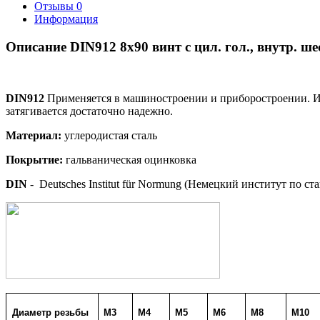
Отзывы
0
Информация
Описание DIN912 8х90 винт с цил. гол., внутр. ше
DIN912
Применяется в машиностроении и приборостроении. Ис
затягивается достаточно надежно.
Материал:
углеродистая сталь
Покрытие
:
гальваническая оцинковка
DIN
- Deutsches Institut für Normung (Немецкий институт по ст
Диаметр резьбы
М3
М4
М5
М6
М8
М10