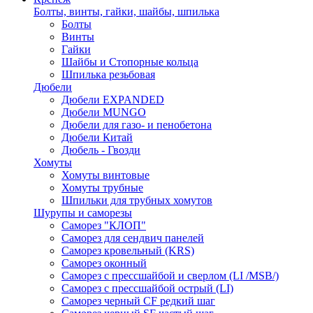
Болты, винты, гайки, шайбы, шпилька
Болты
Винты
Гайки
Шайбы и Стопорные кольца
Шпилька резьбовая
Дюбели
Дюбели EXPANDED
Дюбели MUNGO
Дюбели для газо- и пенобетона
Дюбели Китай
Дюбель - Гвозди
Хомуты
Хомуты винтовые
Хомуты трубные
Шпильки для трубных хомутов
Шурупы и саморезы
Саморез "КЛОП"
Саморез для сендвич панелей
Саморез кровельный (KRS)
Саморез оконный
Саморез с прессшайбой и сверлом (LI /MSB/)
Саморез с прессшайбой острый (LI)
Саморез черный CF редкий шаг