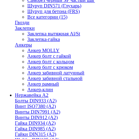
Саморез черный SF частый шаг
Шуруп DIN571 (Глухарь)
Шуруп для бетона (FRS)
Все категории (15)
Гвозди
Заклепки
Заклепка вытяжная Al/St
Заклепка-гайка
Анкеры
Анкер MOLLY
Анкер болт с гайкой
Анкер болт с кольцом
Анкер болт с крюком
Анкер забивной латунный
Анкер забивной стальной
Анкер рамный
Анкер-клин
Нержавейка А2
Болты DIN933 (A2)
Винт ISO7380 (A2)
Винты DIN7991 (A2)
Винты DIN912 (A2)
Гайка DIN934 (A2)
Гайка DIN985 (A2)
Гайки DIN315 (A2)