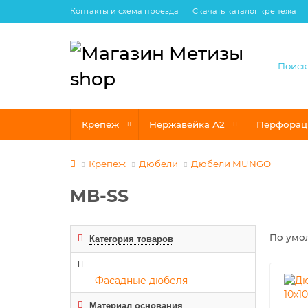
Контакты и схема проезда
Скачать каталог крепежа
Крепеж
Нержавейка А2
Перфорац
Крепеж
Дюбели
Дюбели MUNGO
MB-SS
По умо
Категория товаров
Фасадные дюбеля
Материал основания