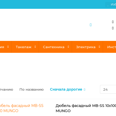
Из
ия
Такелаж
Сантехника
Электрика
Инс
лчанию
По названию
Сначала дорогие
Дюбель фасадный MB-SS 10х10
MUNGO