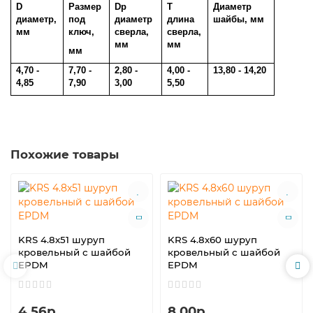
D
Размер
Dp
T
Диаметр
диаметр,
под
диаметр
длина
шайбы, мм
мм
ключ,
сверла,
сверла,
мм
мм
мм
4,70 -
7,70 -
2,80 -
4,00 -
13,80 - 14,20
4,85
7,90
3,00
5,50
Похожие товары
KRS 4.8х51 шуруп
KRS 4.8х60 шуруп
кровельный с шайбой
кровельный с шайбой
EPDM
EPDM
4.56р.
8.00р.