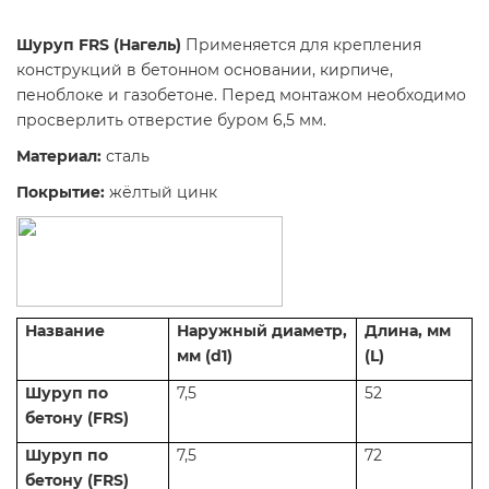
Шуруп FRS (Нагель)
Применяется для крепления
конструкций в бетонном основании, кирпиче,
пеноблоке и газобетоне. Перед монтажом необходимо
просверлить отверстие буром 6,5 мм.
Материал:
сталь
Покрытие
:
жёлтый цинк
Название
Наружный
диаметр,
Длина, мм
мм (d1)
(L)
Шуруп по
7,5
52
бетону (FRS)
Шуруп по
7,5
72
бетону (FRS)