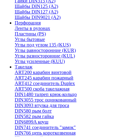
Гайки DIN315 (A2)
Шайбы DIN125 (A2)
Шайбы DIN127 (A2)
Шайбы DIN9021 (A2)
Перфорация
Ленты в рулонах
Пластины (PS)
Углы бытовые
Углы под углом 135 (KUS)
Углы равносторонние (KUR)
Углы разносторонние (KUL)
Углы усиленные (KUU)
Такелаж
ART200 карабин винтовой
ART245 карабин пожарный
ART412 соединитель Duplex
ART500 скоба такелажная
DIN1480 талреп крюк-кольцо
DIN3055 трос оцинкованный
DIN3093 втулка для троса
DIN580 рым болт
DIN582 рым гайка
DIN6899A коуш
DIN741 соединитель "замок"
DIN766 цепь короткозвенная