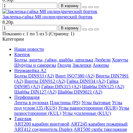
В корзину
Заклепка-гайка М8 цилиндрический бортик
8.20р.
В корзину
Показано с 1 по 5 из 5 (Страниц: 1)
Категории
Наши новости
Крепеж
Болты, винты, гайки, шайбы, шпилька
Дюбели
Хомуты
Шурупы и саморезы
Гвозди
Заклепки
Анкеры
Нержавейка А2
Болты DIN933 (A2)
Винт ISO7380 (A2)
Винты DIN7991
(A2)
Винты DIN912 (A2)
Гайка DIN934 (A2)
Гайка
DIN985 (A2)
Гайки DIN315 (A2)
Шайбы DIN125 (A2)
Шайбы DIN127 (A2)
Шайбы DIN9021 (A2)
Перфорация
Ленты в рулонах
Пластины (PS)
Углы бытовые
Углы
под углом 135 (KUS)
Углы равносторонние (KUR)
Углы
разносторонние (KUL)
Углы усиленные (KUU)
Такелаж
ART200 карабин винтовой
ART245 карабин пожарный
ART412 соединитель Duplex
ART500 скоба такелажная