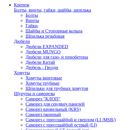
Крепеж
Болты, винты, гайки, шайбы, шпилька
Болты
Винты
Гайки
Шайбы и Стопорные кольца
Шпилька резьбовая
Дюбели
Дюбели EXPANDED
Дюбели MUNGO
Дюбели для газо- и пенобетона
Дюбели Китай
Дюбель - Гвозди
Хомуты
Хомуты винтовые
Хомуты трубные
Шпильки для трубных хомутов
Шурупы и саморезы
Саморез "КЛОП"
Саморез для сендвич панелей
Саморез кровельный (KRS)
Саморез оконный
Саморез с прессшайбой и сверлом (LI /MSB/)
Саморез с прессшайбой острый (LI)