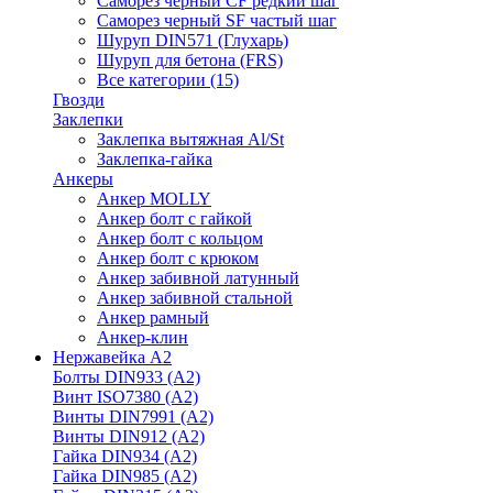
Саморез черный CF редкий шаг
Саморез черный SF частый шаг
Шуруп DIN571 (Глухарь)
Шуруп для бетона (FRS)
Все категории (15)
Гвозди
Заклепки
Заклепка вытяжная Al/St
Заклепка-гайка
Анкеры
Анкер MOLLY
Анкер болт с гайкой
Анкер болт с кольцом
Анкер болт с крюком
Анкер забивной латунный
Анкер забивной стальной
Анкер рамный
Анкер-клин
Нержавейка А2
Болты DIN933 (A2)
Винт ISO7380 (A2)
Винты DIN7991 (A2)
Винты DIN912 (A2)
Гайка DIN934 (A2)
Гайка DIN985 (A2)