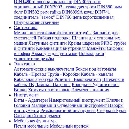
DIN1480 талреп крюк-кольцо
DIN3055 трос
оцинкованный
DIN3093 втулка для троса
DIN580 рым
болт
DIN582 рым гайка
DIN6899A коуш
DIN741
соединитель "замок"
DIN766 цепь короткозвенная
Шнуры хозяйственные
Сантехника
Металлопластиковые фитинги и трубы
Запчасти для
смесителей
Гибкая подводка
Шланги для стиральных
машин
Латунные фитинги
Краны шаровые
PPRC трубы
и фитинги
Канализация внутренняя
Манжеты
Сифоны
и гофры
Арматура для унитазов
Прокладки и
уплотнители резьбы
Электрика
Автоматические выключатели
Боксы под автоматы
Кабель - Провод
Труба - Коробки
Кабель - каналы
Кабельная арматура
Розетки - Выключатели
Штекеры и
кабель ТВ
Лампы - Патроны
Колодки - Удлинители -
Вилки
Хомуты пластиковые
Элементы питания
Инструмент
Биты - Адаптеры
Измерительный инструмент
Ключи и
Головки
Малярный и Отделочный инструмент
Наборы
инструмента
Резьбонарезной инструмент
Сверла и Буры
Слесарный инструмент
Мебельная фурнитура
Петли мебельные
Мебельный крепеж