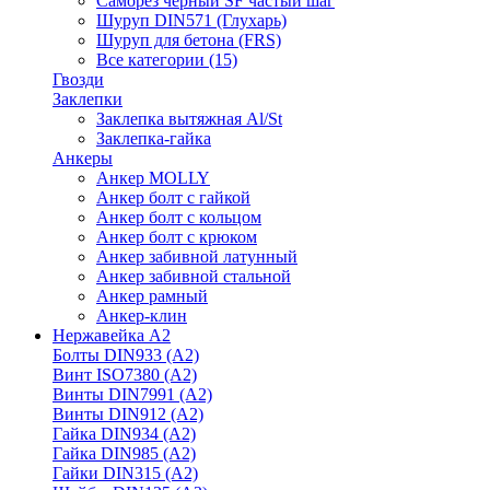
Саморез черный SF частый шаг
Шуруп DIN571 (Глухарь)
Шуруп для бетона (FRS)
Все категории (15)
Гвозди
Заклепки
Заклепка вытяжная Al/St
Заклепка-гайка
Анкеры
Анкер MOLLY
Анкер болт с гайкой
Анкер болт с кольцом
Анкер болт с крюком
Анкер забивной латунный
Анкер забивной стальной
Анкер рамный
Анкер-клин
Нержавейка А2
Болты DIN933 (A2)
Винт ISO7380 (A2)
Винты DIN7991 (A2)
Винты DIN912 (A2)
Гайка DIN934 (A2)
Гайка DIN985 (A2)
Гайки DIN315 (A2)