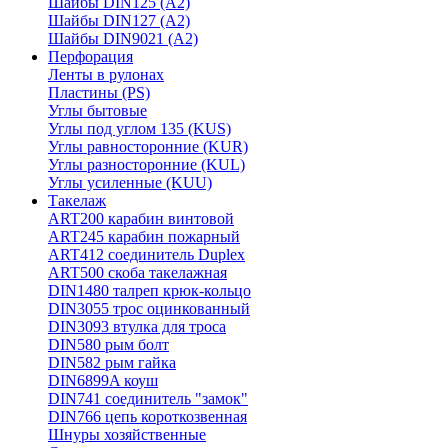
Шайбы DIN125 (A2)
Шайбы DIN127 (A2)
Шайбы DIN9021 (A2)
Перфорация
Ленты в рулонах
Пластины (PS)
Углы бытовые
Углы под углом 135 (KUS)
Углы равносторонние (KUR)
Углы разносторонние (KUL)
Углы усиленные (KUU)
Такелаж
ART200 карабин винтовой
ART245 карабин пожарный
ART412 соединитель Duplex
ART500 скоба такелажная
DIN1480 талреп крюк-кольцо
DIN3055 трос оцинкованный
DIN3093 втулка для троса
DIN580 рым болт
DIN582 рым гайка
DIN6899A коуш
DIN741 соединитель "замок"
DIN766 цепь короткозвенная
Шнуры хозяйственные