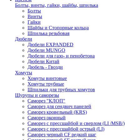
Болты, винты, гайки, шайбы, шпилька
Болты
Винты
Гайки
Шайбы и Стопорные кольца
Шпилька резьбовая
Дюбели
Дюбели EXPANDED
Дюбели MUNGO
Дюбели для газо- и пенобетона
Дюбели Китай
Дюбель - Гвозди
Хомуты
Хомуты винтовые
Хомуты трубные
Шпильки для трубных хомутов
Шурупы и саморезы
Саморез "КЛОП"
Саморез для сендвич панелей
Саморез кровельный (KRS)
Саморез оконный
Саморез с прессшайбой и сверлом (LI /MSB/)
Саморез с прессшайбой острый (LI)
Саморез черный CF редкий шаг