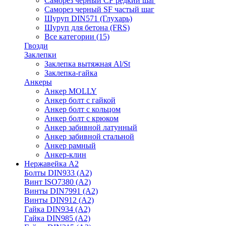
Саморез черный CF редкий шаг
Саморез черный SF частый шаг
Шуруп DIN571 (Глухарь)
Шуруп для бетона (FRS)
Все категории (15)
Гвозди
Заклепки
Заклепка вытяжная Al/St
Заклепка-гайка
Анкеры
Анкер MOLLY
Анкер болт с гайкой
Анкер болт с кольцом
Анкер болт с крюком
Анкер забивной латунный
Анкер забивной стальной
Анкер рамный
Анкер-клин
Нержавейка А2
Болты DIN933 (A2)
Винт ISO7380 (A2)
Винты DIN7991 (A2)
Винты DIN912 (A2)
Гайка DIN934 (A2)
Гайка DIN985 (A2)