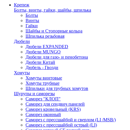
Крепеж
Болты, винты, гайки, шайбы, шпилька
Болты
Винты
Гайки
Шайбы и Стопорные кольца
Шпилька резьбовая
Дюбели
Дюбели EXPANDED
Дюбели MUNGO
Дюбели для газо- и пенобетона
Дюбели Китай
Дюбель - Гвозди
Хомуты
Хомуты винтовые
Хомуты трубные
Шпильки для трубных хомутов
Шурупы и саморезы
Саморез "КЛОП"
Саморез для сендвич панелей
Саморез кровельный (KRS)
Саморез оконный
Саморез с прессшайбой и сверлом (LI /MSB/)
Саморез с прессшайбой острый (LI)