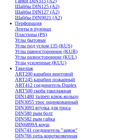
Гайки DIN315 (A2)
Шайбы DIN125 (A2)
Шайбы DIN127 (A2)
Шайбы DIN9021 (A2)
Перфорация
Ленты в рулонах
Пластины (PS)
Углы бытовые
Углы под углом 135 (KUS)
Углы равносторонние (KUR)
Углы разносторонние (KUL)
Углы усиленные (KUU)
Такелаж
ART200 карабин винтовой
ART245 карабин пожарный
ART412 соединитель Duplex
ART500 скоба такелажная
DIN1480 талреп крюк-кольцо
DIN3055 трос оцинкованный
DIN3093 втулка для троса
DIN580 рым болт
DIN582 рым гайка
DIN6899A коуш
DIN741 соединитель "замок"
DIN766 цепь короткозвенная