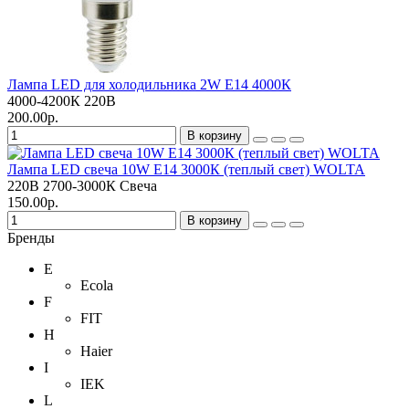
Лампа LED для холодильника 2W E14 4000К
4000-4200К
220В
200.00р.
В корзину
Лампа LED свеча 10W E14 3000К (теплый свет) WOLTA
220В
2700-3000К
Свеча
150.00р.
В корзину
Бренды
E
Ecola
F
FIT
H
Haier
I
IEK
L