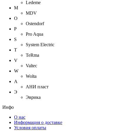
Ledeme
M
MDV
O
Ostendorf
P
Pro Aqua
S
System Electric
T
TeRma
V
Valtec
W
Wolta
А
АНИ пласт
Э
Эврика
Инфо
О нас
Информация о доставке
Условия оплаты