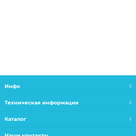
Лейка для душа MELODIA МКР20534, 1 функция, D100,
хром/серый
360.00р.
В корзину
Инфо
Техническая информация
Каталог
Наши контакты