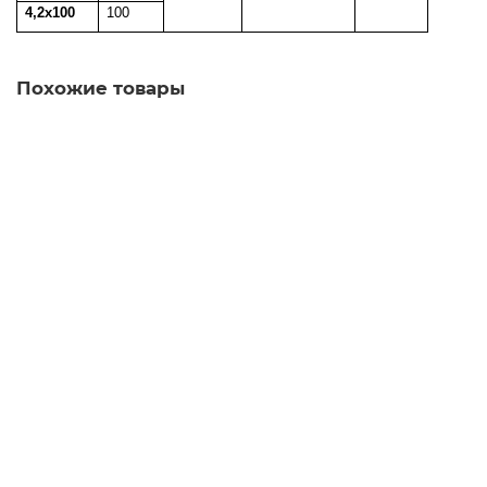
4,2х100
10
0
Похожие товары
Лидер продаж
LI13/MSB/ 4.2х13 шуруп с прессшайбой, со сверлом
0.62р.
В корзину
LI16/MSB/ 4.2х16 шуруп с прессшайбой, со сверлом