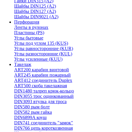
Гайки DIN315 (A2)
Шайбы DIN125 (A2)
Шайбы DIN127 (A2)
Шайбы DIN9021 (A2)
Перфорация
Ленты в рулонах
Пластины (PS)
Углы бытовые
Углы под углом 135 (KUS)
Углы равносторонние (KUR)
Углы разносторонние (KUL)
Углы усиленные (KUU)
Такелаж
ART200 карабин винтовой
ART245 карабин пожарный
ART412 соединитель Duplex
ART500 скоба такелажная
DIN1480 талреп крюк-кольцо
DIN3055 трос оцинкованный
DIN3093 втулка для троса
DIN580 рым болт
DIN582 рым гайка
DIN6899A коуш
DIN741 соединитель "замок"
DIN766 цепь короткозвенная