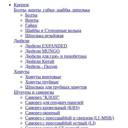
Крепеж
Болты, винты, гайки, шайбы, шпилька
Болты
Винты
Гайки
Шайбы и Стопорные кольца
Шпилька резьбовая
Дюбели
Дюбели EXPANDED
Дюбели MUNGO
Дюбели для газо- и пенобетона
Дюбели Китай
Дюбель - Гвозди
Хомуты
Хомуты винтовые
Хомуты трубные
Шпильки для трубных хомутов
Шурупы и саморезы
Саморез "КЛОП"
Саморез для сендвич панелей
Саморез кровельный (KRS)
Саморез оконный
Саморез с прессшайбой и сверлом (LI /MSB/)
Саморез с прессшайбой острый (LI)