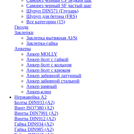
Саморез черный CF редкий шаг
Саморез черный SF частый шаг
Шуруп DIN571 (Глухарь)
Шуруп для бетона (FRS)
Все категории (15)
Гвозди
Заклепки
Заклепка вытяжная Al/St
Заклепка-гайка
Анкеры
Анкер MOLLY
Анкер болт с гайкой
Анкер болт с кольцом
Анкер болт с крюком
Анкер забивной латунный
Анкер забивной стальной
Анкер рамный
Анкер-клин
Нержавейка А2
Болты DIN933 (A2)
Винт ISO7380 (A2)
Винты DIN7991 (A2)
Винты DIN912 (A2)
Гайка DIN934 (A2)
Гайка DIN985 (A2)