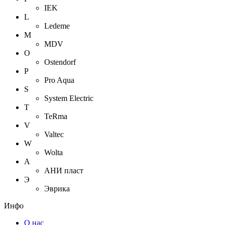
IEK
L
Ledeme
M
MDV
O
Ostendorf
P
Pro Aqua
S
System Electric
T
TeRma
V
Valtec
W
Wolta
А
АНИ пласт
Э
Эврика
Инфо
О нас