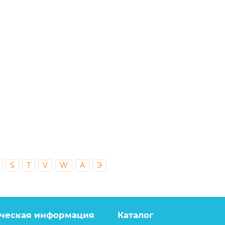
S
T
V
W
А
Э
ческая информация
Каталог