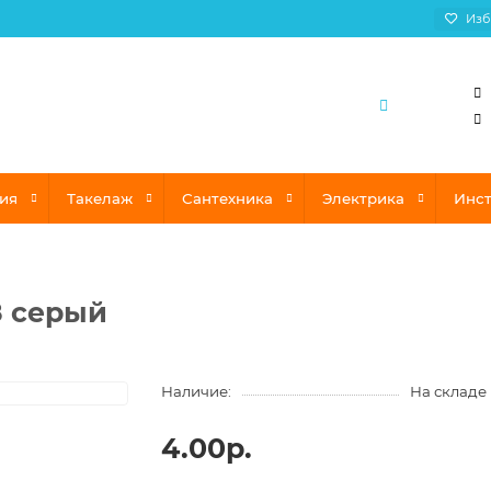
Изб
ия
Такелаж
Сантехника
Электрика
Инс
8 серый
Наличие:
На складе
4.00р.