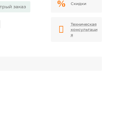
Скидки
трый заказ
Техническая
консультаци
я