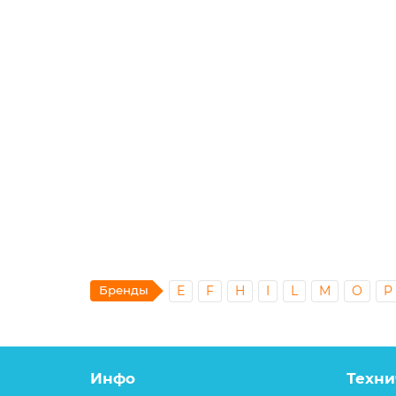
Наконечник ТМЛ 16-8-6 луженый
60.00р.
В корзину
Бренды
E
F
H
I
L
M
O
P
Инфо
Техни