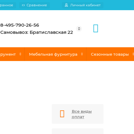
ранное
Сравнение
Личный кабинет
8-495-790-26-56
Самовывоз: Братиславская 22
трумент
Мебельная фурнитура
Сезонные товары
Все виды
оплат