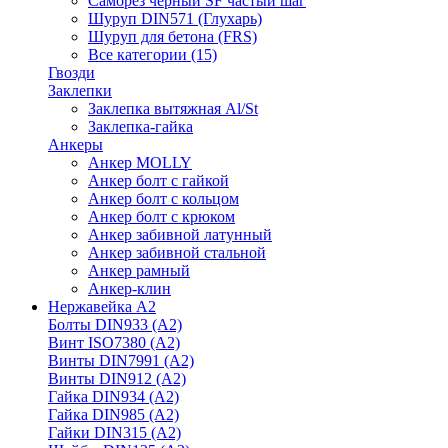
Саморез черный SF частый шаг
Шуруп DIN571 (Глухарь)
Шуруп для бетона (FRS)
Все категории (15)
Гвозди
Заклепки
Заклепка вытяжная Al/St
Заклепка-гайка
Анкеры
Анкер MOLLY
Анкер болт с гайкой
Анкер болт с кольцом
Анкер болт с крюком
Анкер забивной латунный
Анкер забивной стальной
Анкер рамный
Анкер-клин
Нержавейка А2
Болты DIN933 (A2)
Винт ISO7380 (A2)
Винты DIN7991 (A2)
Винты DIN912 (A2)
Гайка DIN934 (A2)
Гайка DIN985 (A2)
Гайки DIN315 (A2)