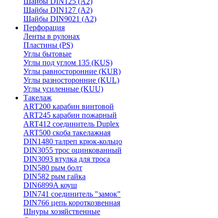
Шайбы DIN125 (A2)
Шайбы DIN127 (A2)
Шайбы DIN9021 (A2)
Перфорация
Ленты в рулонах
Пластины (PS)
Углы бытовые
Углы под углом 135 (KUS)
Углы равносторонние (KUR)
Углы разносторонние (KUL)
Углы усиленные (KUU)
Такелаж
ART200 карабин винтовой
ART245 карабин пожарный
ART412 соединитель Duplex
ART500 скоба такелажная
DIN1480 талреп крюк-кольцо
DIN3055 трос оцинкованный
DIN3093 втулка для троса
DIN580 рым болт
DIN582 рым гайка
DIN6899A коуш
DIN741 соединитель "замок"
DIN766 цепь короткозвенная
Шнуры хозяйственные