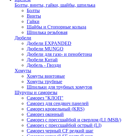
Болты, винты, гайки, шайбы, шпилька
Болты
Винты
Гайки
Шайбы и Стопорные кольца
Шпилька резьбовая
Дюбели
Дюбели EXPANDED
Дюбели MUNGO
Дюбели для газо- и пенобетона
Дюбели Китай
Дюбель - Гвозди
Хомуты
Хомуты винтовые
Хомуты трубные
Шпильки для трубных хомутов
Шурупы и саморезы
Саморез "КЛОП"
Саморез для сендвич панелей
Саморез кровельный (KRS)
Саморез оконный
Саморез с прессшайбой и сверлом (LI /MSB/)
Саморез с прессшайбой острый (LI)
Саморез черный CF редкий шаг