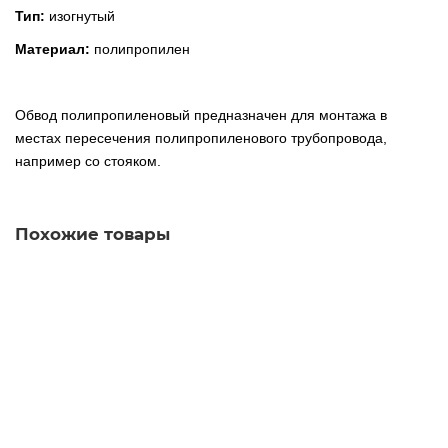
Тип:
изогнутый
Материал:
полипропилен
Обвод полипропиленовый предназначен для монтажа в
местах пересечения полипропиленового трубопровода,
например со стояком.
Похожие товары
PP-R планка 20х1/2" внутренняя резьба
300.00р.