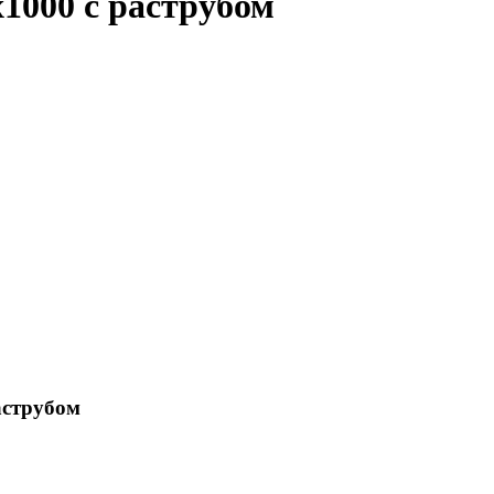
1000 с раструбом
аструбом