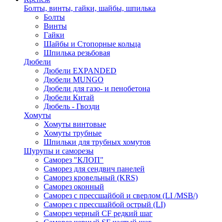
Болты, винты, гайки, шайбы, шпилька
Болты
Винты
Гайки
Шайбы и Стопорные кольца
Шпилька резьбовая
Дюбели
Дюбели EXPANDED
Дюбели MUNGO
Дюбели для газо- и пенобетона
Дюбели Китай
Дюбель - Гвозди
Хомуты
Хомуты винтовые
Хомуты трубные
Шпильки для трубных хомутов
Шурупы и саморезы
Саморез "КЛОП"
Саморез для сендвич панелей
Саморез кровельный (KRS)
Саморез оконный
Саморез с прессшайбой и сверлом (LI /MSB/)
Саморез с прессшайбой острый (LI)
Саморез черный CF редкий шаг