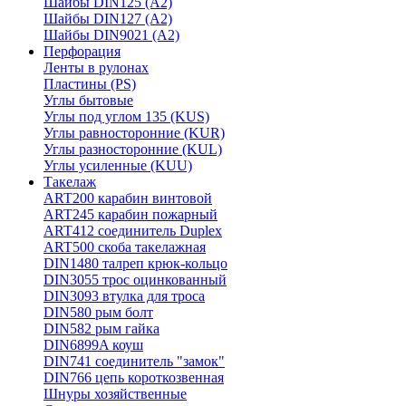
Шайбы DIN125 (A2)
Шайбы DIN127 (A2)
Шайбы DIN9021 (A2)
Перфорация
Ленты в рулонах
Пластины (PS)
Углы бытовые
Углы под углом 135 (KUS)
Углы равносторонние (KUR)
Углы разносторонние (KUL)
Углы усиленные (KUU)
Такелаж
ART200 карабин винтовой
ART245 карабин пожарный
ART412 соединитель Duplex
ART500 скоба такелажная
DIN1480 талреп крюк-кольцо
DIN3055 трос оцинкованный
DIN3093 втулка для троса
DIN580 рым болт
DIN582 рым гайка
DIN6899A коуш
DIN741 соединитель "замок"
DIN766 цепь короткозвенная
Шнуры хозяйственные