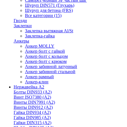
Саморез черный SF частый шаг
Шуруп DIN571 (Глухарь)
Шуруп для бетона (FRS)
Все категории (15)
Гвозди
Заклепки
Заклепка вытяжная Al/St
Заклепка-гайка
Анкеры
Анкер MOLLY
Анкер болт с гайкой
Анкер болт с кольцом
Анкер болт с крюком
Анкер забивной латунный
Анкер забивной стальной
Анкер рамный
Анкер-клин
Нержавейка А2
Болты DIN933 (A2)
Винт ISO7380 (A2)
Винты DIN7991 (A2)
Винты DIN912 (A2)
Гайка DIN934 (A2)
Гайка DIN985 (A2)
Гайки DIN315 (A2)