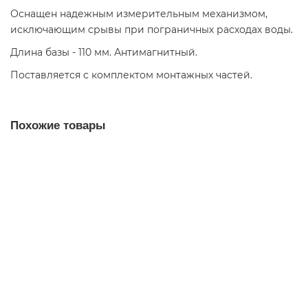
Оснащен надежным измерительным механизмом,
исключающим срывы при пограничных расходах воды.
Длина базы - 110 мм. Антимагнитный.
Поставляется с комплектом монтажных частей.
Похожие товары
Манометр радиальный Jemix XPS-R 0-6 бар, 50 мм
270.00р.
В корзину