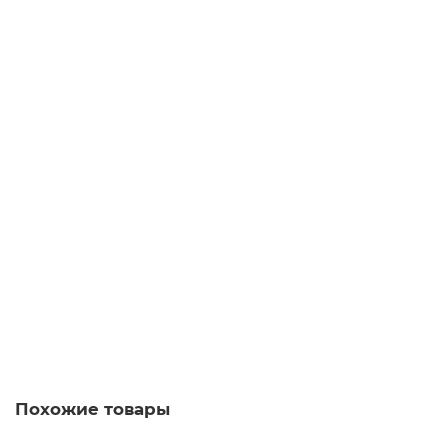
12.00р.
В корзину
Крючок-шуруп-прямоугольный 6х80 Г-образный
12.00р.
В корзину
Похожие товары