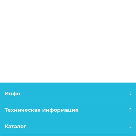
SDS+ 12*160/110 бур по бетону Cutop
220.00р.
В корзину
Инфо
Техническая информация
Каталог